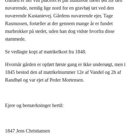
Gården er her vist placeret et par hundrede meter øst for den
nuværende, nemlig lige nord for en gravhøj tæt ved den
nuværende Kastanievej. Gårdens nuværende ejer, Tage
Rasmussen, fortæller at der gennem mange år er fundet
murbrokker på stedet, uden han dog vidste hvorfra disse
stammede.
Se vedlagte kopi af matrikelkort fra 1848.
Hvornår gården er opført første gang er ikke undersøgt, men i
1845 bestod den af matrikelnummer 12e af Vandel og 2b af
Randbøl og var ejet af Peder Mortensen.
Ejere og bemærkninger hertil:
1847 Jens Christiansen