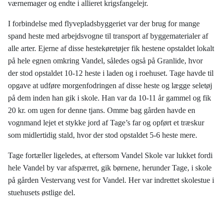
værnemager og endte i allieret krigsfangelejr.
I forbindelse med flyvepladsbyggeriet var der brug for mange
spand heste med arbejdsvogne til transport af byggematerialer af
alle arter. Ejerne af disse hestekøretøjer fik hestene opstaldet lokalt
på hele egnen omkring Vandel, således også på Granlide, hvor
der stod opstaldet 10-12 heste i laden og i roehuset. Tage havde til
opgave at udføre morgenfodringen af disse heste og lægge seletøj
på dem inden han gik i skole. Han var da 10-11 år gammel og fik
20 kr. om ugen for denne tjans. Omme bag gården havde en
vognmand lejet et stykke jord af Tage’s far og opført et træskur
som midlertidig stald, hvor der stod opstaldet 5-6 heste mere.
Tage fortæller ligeledes, at eftersom Vandel Skole var lukket fordi
hele Vandel by var afspærret, gik børnene, herunder Tage, i skole
på gården Vestervang vest for Vandel. Her var indrettet skolestue i
stuehusets østlige del.