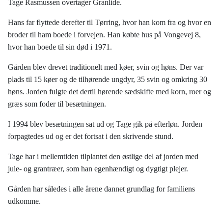
Tage Rasmussen overtager Granlide.
Hans far flyttede derefter til Tørring, hvor han kom fra og hvor en
broder til ham boede i forvejen. Han købte hus på Vongevej 8,
hvor han boede til sin død i 1971.
Gården blev drevet traditionelt med køer, svin og høns. Der var
plads til 15 køer og de tilhørende ungdyr, 35 svin og omkring 30
høns. Jorden fulgte det dertil hørende sædskifte med korn, roer og
græs som foder til besætningen.
I 1994 blev besætningen sat ud og Tage gik på efterløn. Jorden
forpagtedes ud og er det fortsat i den skrivende stund.
Tage har i mellemtiden tilplantet den østlige del af jorden med
jule- og grantræer, som han egenhændigt og dygtigt plejer.
Gården har således i alle årene dannet grundlag for familiens
udkomme.