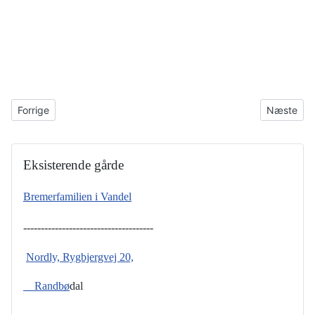
Forrige artikel: Nedlagte gårde
Næste arti
Forrige
Næste
Eksisterende gårde
Bremerfamilien i Vandel
-------------------------------------
Nordly, Rygbjergvej 20,
Randbø
dal