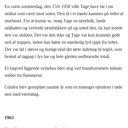
En varm sommerdag, den 15/6 1958 ville Tage have fat i sin
stråhat som værn mod solen. Den lå i et mørkt kammer på loftet af
stuehuset. For at kunne se, strøg Tage en tændstik, fandt
stråhatten og verferde tændstikken ud og smed den, da han troede
den var slukket. Det var den ikke og Tage var kun kommet godt
ned af trappen, inden han hørte en mærkelig lyd oppe fra loftet.
Der var ild i støvet og hurtigt stod det tørre indertag til teglet, som
bestod af tagpap i lys lue og hele gården nedbrændte totalt.
Et bagved liggende svinehus blev dog ved brandvæsenets indsats
reddet fra flammerne.
Gården blev genopført samme år som en tolænget ejendom i røde
sten med eternittag.
1963