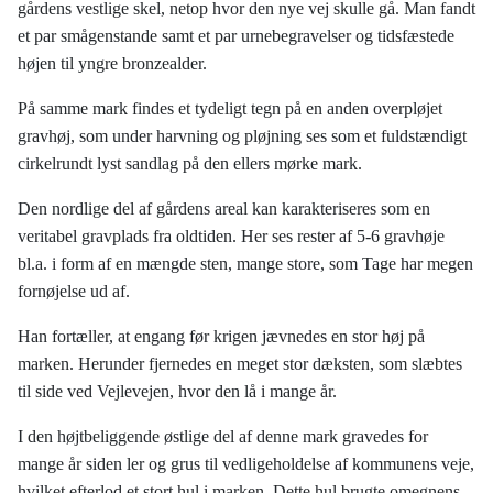
gårdens vestlige skel, netop hvor den nye vej skulle gå. Man fandt
et par smågenstande samt et par urnebegravelser og tidsfæstede
højen til yngre bronzealder.
På samme mark findes et tydeligt tegn på en anden overpløjet
gravhøj, som under harvning og pløjning ses som et fuldstændigt
cirkelrundt lyst sandlag på den ellers mørke mark.
Den nordlige del af gårdens areal kan karakteriseres som en
veritabel gravplads fra oldtiden. Her ses rester af 5-6 gravhøje
bl.a. i form af en mængde sten, mange store, som Tage har megen
fornøjelse ud af.
Han fortæller, at engang før krigen jævnedes en stor høj på
marken. Herunder fjernedes en meget stor dæksten, som slæbtes
til side ved Vejlevejen, hvor den lå i mange år.
I den højtbeliggende østlige del af denne mark gravedes for
mange år siden ler og grus til vedligeholdelse af kommunens veje,
hvilket efterlod et stort hul i marken. Dette hul brugte omegnens