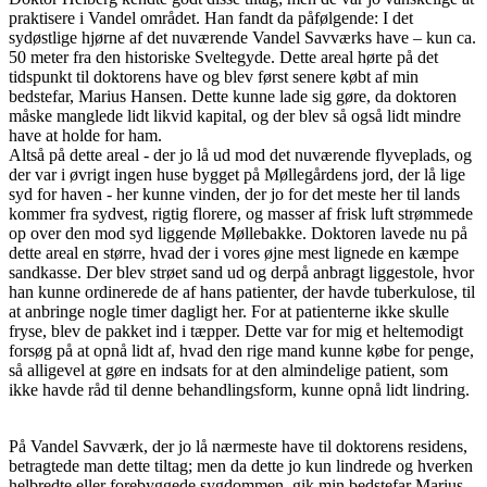
praktisere i Vandel området. Han fandt da påfølgende: I det
sydøstlige hjørne af det nuværende Vandel Savværks have – kun ca.
50 meter fra den historiske Sveltegyde. Dette areal hørte på det
tidspunkt til doktorens have og blev først senere købt af min
bedstefar, Marius Hansen. Dette kunne lade sig gøre, da doktoren
måske manglede lidt likvid kapital, og der blev så også lidt mindre
have at holde for ham.
Altså på dette areal - der jo lå ud mod det nuværende flyveplads, og
der var i øvrigt ingen huse bygget på Møllegårdens jord, der lå lige
syd for haven - her kunne vinden, der jo for det meste her til lands
kommer fra sydvest, rigtig florere, og masser af frisk luft strømmede
op over den mod syd liggende Møllebakke. Doktoren lavede nu på
dette areal en større, hvad der i vores øjne mest lignede en kæmpe
sandkasse. Der blev strøet sand ud og derpå anbragt liggestole, hvor
han kunne ordinerede de af hans patienter, der havde tuberkulose, til
at anbringe nogle timer dagligt her. For at patienterne ikke skulle
fryse, blev de pakket ind i tæpper. Dette var for mig et heltemodigt
forsøg på at opnå lidt af, hvad den rige mand kunne købe for penge,
så alligevel at gøre en indsats for at den almindelige patient, som
ikke havde råd til denne behandlingsform, kunne opnå lidt lindring.
På Vandel Savværk, der jo lå nærmeste have til doktorens residens,
betragtede man dette tiltag; men da dette jo kun lindrede og hverken
helbredte eller forebyggede sygdommen, gik min bedstefar Marius