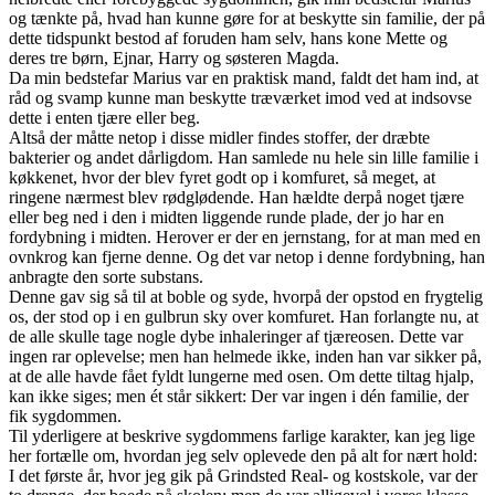
og tænkte på, hvad han kunne gøre for at beskytte sin familie, der på
dette tidspunkt bestod af foruden ham selv, hans kone Mette og
deres tre børn, Ejnar, Harry og søsteren Magda.
Da min bedstefar Marius var en praktisk mand, faldt det ham ind, at
råd og svamp kunne man beskytte træværket imod ved at indsovse
dette i enten tjære eller beg.
Altså der måtte netop i disse midler findes stoffer, der dræbte
bakterier og andet dårligdom. Han samlede nu hele sin lille familie i
køkkenet, hvor der blev fyret godt op i komfuret, så meget, at
ringene nærmest blev rødglødende. Han hældte derpå noget tjære
eller beg ned i den i midten liggende runde plade, der jo har en
fordybning i midten. Herover er der en jernstang, for at man med en
ovnkrog kan fjerne denne. Og det var netop i denne fordybning, han
anbragte den sorte substans.
Denne gav sig så til at boble og syde, hvorpå der opstod en frygtelig
os, der stod op i en gulbrun sky over komfuret. Han forlangte nu, at
de alle skulle tage nogle dybe inhaleringer af tjæreosen. Dette var
ingen rar oplevelse; men han helmede ikke, inden han var sikker på,
at de alle havde fået fyldt lungerne med osen. Om dette tiltag hjalp,
kan ikke siges; men ét står sikkert: Der var ingen i dén familie, der
fik sygdommen.
Til yderligere at beskrive sygdommens farlige karakter, kan jeg lige
her fortælle om, hvordan jeg selv oplevede den på alt for nært hold:
I det første år, hvor jeg gik på Grindsted Real- og kostskole, var der