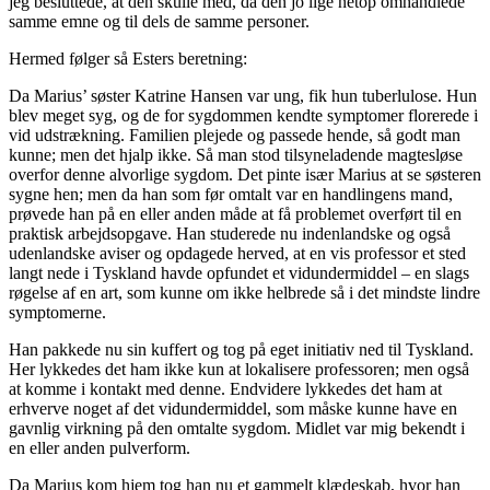
jeg besluttede, at den skulle med, da den jo lige netop omhandlede
samme emne og til dels de samme personer.
Hermed følger så Esters beretning:
Da Marius’ søster Katrine Hansen var ung, fik hun tuberlulose. Hun
blev meget syg, og de for sygdommen kendte symptomer florerede i
vid udstrækning. Familien plejede og passede hende, så godt man
kunne; men det hjalp ikke. Så man stod tilsyneladende magtesløse
overfor denne alvorlige sygdom. Det pinte især Marius at se søsteren
sygne hen; men da han som før omtalt var en handlingens mand,
prøvede han på en eller anden måde at få problemet overført til en
praktisk arbejdsopgave. Han studerede nu indenlandske og også
udenlandske aviser og opdagede herved, at en vis professor et sted
langt nede i Tyskland havde opfundet et vidundermiddel – en slags
røgelse af en art, som kunne om ikke helbrede så i det mindste lindre
symptomerne.
Han pakkede nu sin kuffert og tog på eget initiativ ned til Tyskland.
Her lykkedes det ham ikke kun at lokalisere professoren; men også
at komme i kontakt med denne. Endvidere lykkedes det ham at
erhverve noget af det vidundermiddel, som måske kunne have en
gavnlig virkning på den omtalte sygdom. Midlet var mig bekendt i
en eller anden pulverform.
Da Marius kom hjem tog han nu et gammelt klædeskab, hvor han