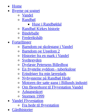
Home
Byerne og sognet
Vandel
Randbøl
Huse i Randbøldal
Randbøl Kirkes historie
Bindeballe
Frederikshåb
Fortællinger
Barndom og skolegang i Vandel
Barndom og Ungdom 2
Historier fra en mark i Vandel
Sveltegyden
Dyrlæge Petersens Billedbog
En frygtelig syddom - tuberkulose
Erindriger fra min læreplads
Nybyggerne på Randbøl Hede
Motoren der satte gang i Billunds industri
Om fliegerhorst til Flyvestation Vandel
Adgangskort
Stormen 1999
Vandel Flyvestation
Fra hede til flyvestation
Gårdhistorier