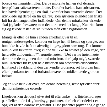
borede en mængde huller. Derpå anbragte han en stol derinde,
hvorpå han satte søsteren tilrette. Derefter hældte han substansen,
han havde hjembragt, i en skål, hvorefter han antændte denne. Der
udviklede sig derpå en fin grå røg, som søsteren iblandet den friske
luft fra de mange huller indåndede. Om denne mirakelkur virkede
skal jeg lade ubesvaret; men det korte med det lange, Kathrine kom
sig og levede resten af sit liv uden mén efter sygdommen.
Mange år efter, da hun i anden anledning var til en
røntgenundersøgelse, kom der en læge hen til hende og spurgte, om
hun ikke havde haft en alvorlig lungesygdom som ung. Det kunne
hun jo kun bekræfte. ”Jeg kunne vel ikke få navnet på den læge, der
helbredte dig dengang?”, spurgte lægen. ”Det var nu ingen læge,
der kurerede mig; men derimod min bror, der hjalp mig”, svarede
hun. Herefter fik lægen hele historien om broderens ekspedition
langt ned i Tyskland til den der kendte professor, og hvordan han
efter hjemkomsten med forhåndenværende midler havde gjort en
indsats.
Jeg er ikke helt klar over, om denne beretning skete før eller efter
den foranliggende episode.
Ligeledes kan det også give stof til eftertanke – ja, ligefrem drages
paralleller til de i dag kræftsyge patienter, der helt eller delvist er
opgivet af den danske lægestand. Disse patienter prøver nogle gange