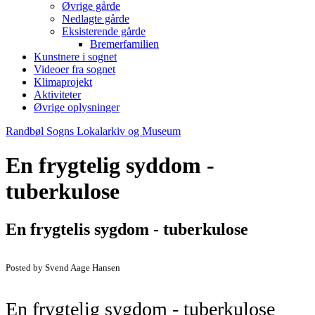
Øvrige gårde
Nedlagte gårde
Eksisterende gårde
Bremerfamilien
Kunstnere i sognet
Videoer fra sognet
Klimaprojekt
Aktiviteter
Øvrige oplysninger
Randbøl Sogns Lokalarkiv og Museum
En frygtelig syddom -
tuberkulose
En frygtelis sygdom - tuberkulose
Posted by Svend Aage Hansen
En frygtelig sygdom - tuberkulose