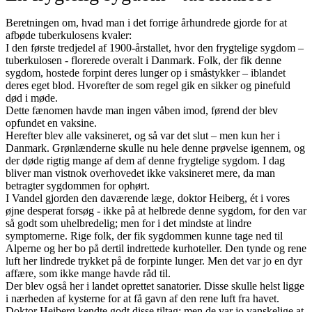
Beretningen om, hvad man i det forrige århundrede gjorde for at
afbøde tuberkulosens kvaler:
I den første tredjedel af 1900-årstallet, hvor den frygtelige sygdom –
tuberkulosen - florerede overalt i Danmark. Folk, der fik denne
sygdom, hostede forpint deres lunger op i småstykker – iblandet
deres eget blod. Hvorefter de som regel gik en sikker og pinefuld
død i møde.
Dette fænomen havde man ingen våben imod, førend der blev
opfundet en vaksine.
Herefter blev alle vaksineret, og så var det slut – men kun her i
Danmark. Grønlænderne skulle nu hele denne prøvelse igennem, og
der døde rigtig mange af dem af denne frygtelige sygdom. I dag
bliver man vistnok overhovedet ikke vaksineret mere, da man
betragter sygdommen for ophørt.
I Vandel gjorden den daværende læge, doktor Heiberg, ét i vores
øjne desperat forsøg - ikke på at helbrede denne sygdom, for den var
så godt som uhelbredelig; men for i det mindste at lindre
symptomerne. Rige folk, der fik sygdommen kunne tage ned til
Alperne og her bo på dertil indrettede kurhoteller. Den tynde og rene
luft her lindrede trykket på de forpinte lunger. Men det var jo en dyr
affære, som ikke mange havde råd til.
Der blev også her i landet oprettet sanatorier. Disse skulle helst ligge
i nærheden af kysterne for at få gavn af den rene luft fra havet.
Doktor Heiberg kendte godt disse tiltag; men de var jo vanskelige at