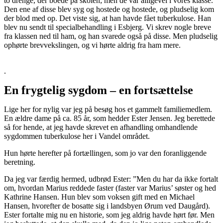
to drenge, der boede på skolen; men de var alligevel i vores klasse.
Den ene af disse blev syg og hostede og hostede, og pludselig kom
der blod med op. Det viste sig, at han havde fået tuberkulose. Han
blev nu sendt til specialbehandling i Esbjerg. Vi skrev nogle breve
fra klassen ned til ham, og han svarede også på disse. Men pludselig
ophørte brevvekslingen, og vi hørte aldrig fra ham mere.
.
En frygtelig sygdom – en fortsættelse
Lige her for nylig var jeg på besøg hos et gammelt familiemedlem.
En ældre dame på ca. 85 år, som hedder Ester Jensen. Jeg berettede
så for hende, at jeg havde skrevet en afhandling omhandlende
sygdommen tuberkulose her i Vandel området.
Hun hørte herefter på fortællingen, som jo var den foranliggende
beretning.
Da jeg var færdig hermed, udbrød Ester: ”Men du har da ikke fortalt
om, hvordan Marius reddede faster (faster var Marius’ søster og hed
Kathrine Hansen. Hun blev som voksen gift med en Michael
Hansen, hvorefter de bosatte sig i landsbyen Ørum ved Daugård).
Ester fortalte mig nu en historie, som jeg aldrig havde hørt før. Men