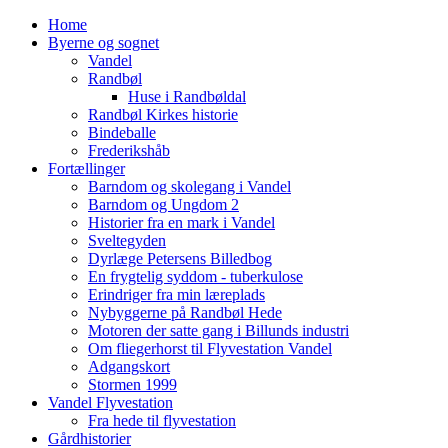
Home
Byerne og sognet
Vandel
Randbøl
Huse i Randbøldal
Randbøl Kirkes historie
Bindeballe
Frederikshåb
Fortællinger
Barndom og skolegang i Vandel
Barndom og Ungdom 2
Historier fra en mark i Vandel
Sveltegyden
Dyrlæge Petersens Billedbog
En frygtelig syddom - tuberkulose
Erindriger fra min læreplads
Nybyggerne på Randbøl Hede
Motoren der satte gang i Billunds industri
Om fliegerhorst til Flyvestation Vandel
Adgangskort
Stormen 1999
Vandel Flyvestation
Fra hede til flyvestation
Gårdhistorier