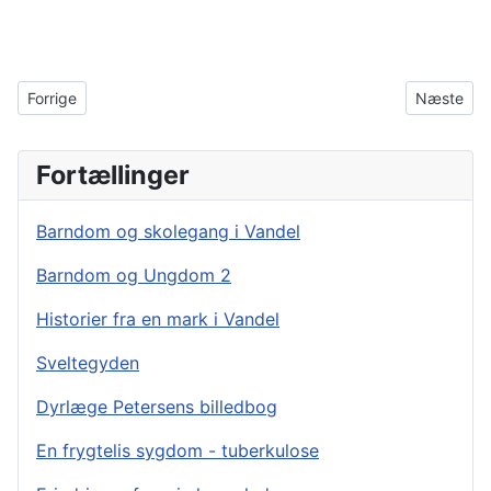
Forrige artikel: Nybyggerne fra Randbøl Hede
Næste arti
Forrige
Næste
Fortællinger
Barndom og skolegang i Vandel
Barndom og Ungdom 2
Historier fra en mark i Vandel
Sveltegyden
Dyrlæge Petersens billedbog
En frygtelis sygdom - tuberkulose