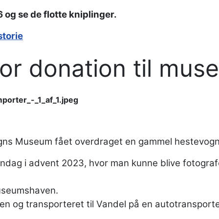
 og se de flotte kniplinger.
storie
or donation til muse
gns Museum fået overdraget en gammel hestevogn 
søndag i advent 2023, hvor man kunne blive fotogr
museumshaven.
en og transporteret til Vandel på en autotransporter 