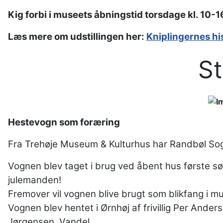
Kig forbi i museets åbningstid torsdage kl. 10-16
Læs mere om udstillingen her:
Kniplingernes hi
St
Hestevogn som foræring
Fra Trehøje Museum & Kulturhus har Randbøl So
Vognen blev taget i brug ved åbent hus første 
julemanden!
Fremover vil vognen blive brugt som blikfang i 
Vognen blev hentet i Ørnhøj af frivillig Per Anders
Jørgensen, Vandel.