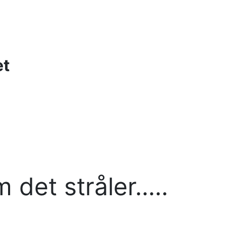
et
 det stråler.....