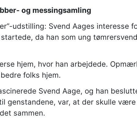
obber- og messingsamling
r”-udstilling: Svend Aages interesse fo
g startede, da han som ung tømrersven
.
iverse hjem, hvor han arbejdede. Opmæ
bedre folks hjem.
scinerede Svend Aage, og han besluttede
til genstandene, var, at der skulle vær
ddet sammen.