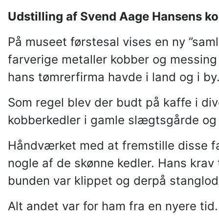
Udstilling af Svend Aage Hansens k
På museet førstesal vises en ny ”samle
farverige metaller kobber og messin
hans tømrerfirma havde i land og i by
Som regel blev der budt på kaffe i d
kobberkedler i gamle slægtsgårde og 
Håndværket med at fremstille disse fa
nogle af de skønne kedler. Hans krav 
bunden var klippet og derpå stanglo
Alt andet var for ham fra en nyere tid.