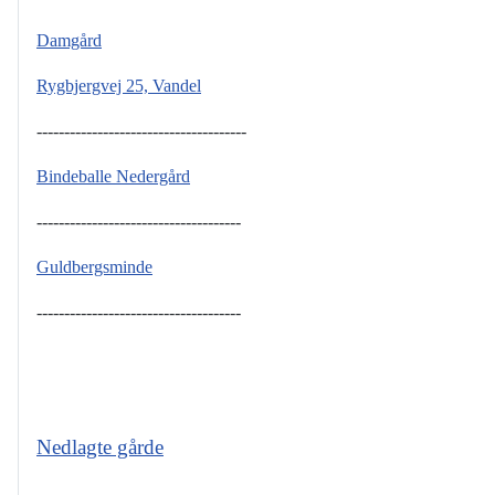
Damgård
Rygbjergvej 25, Vandel
--------------------------------------
Bindeballe Nedergård
-------------------------------------
Guldbergsminde
-------------------------------------
Nedlagte gårde