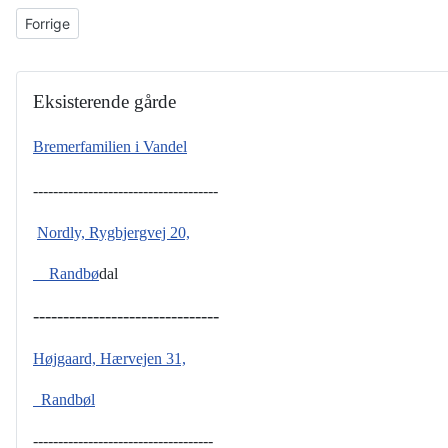
Forrige artikel: Grindstedvej 76
Forrige
Eksisterende gårde
Bremerfamilien i Vandel
-------------------------------------
Nordly, Rygbjergvej 20,
Randbø
dal
-------------------------------
Højgaard, Hærvejen 31,
Randbøl
------------------------------------