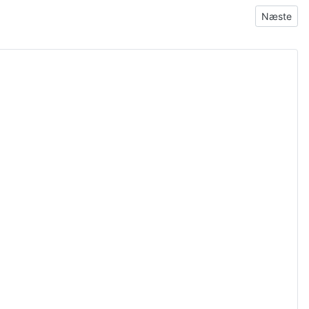
Næste arti
Næste