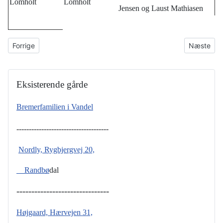
Lomholt
Lomholt
Jensen og Laust Mathiasen
Forrige artikel: Grindstedvej 59
Næste arti
Forrige
Næste
Eksisterende gårde
Bremerfamilien i Vandel
-------------------------------------
Nordly, Rygbjergvej 20,
Randbø
dal
-------------------------------
Højgaard, Hærvejen 31,