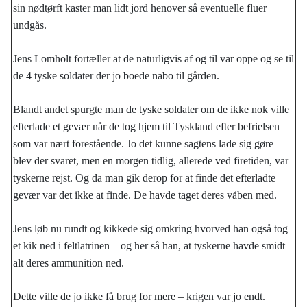
sin nødtørft kaster man lidt jord henover så eventuelle fluer
undgås.
Jens Lomholt fortæller at de naturligvis af og til var oppe og se til
de 4 tyske soldater der jo boede nabo til gården.
Blandt andet spurgte man de tyske soldater om de ikke nok ville
efterlade et gevær når de tog hjem til Tyskland efter befrielsen
som var nært forestående. Jo det kunne sagtens lade sig gøre
blev der svaret, men en morgen tidlig, allerede ved firetiden, var
tyskerne rejst. Og da man gik derop for at finde det efterladte
gevær var det ikke at finde. De havde taget deres våben med.
Jens løb nu rundt og kikkede sig omkring hvorved han også tog
et kik ned i feltlatrinen – og her så han, at tyskerne havde smidt
alt deres ammunition ned.
Dette ville de jo ikke få brug for mere – krigen var jo endt.