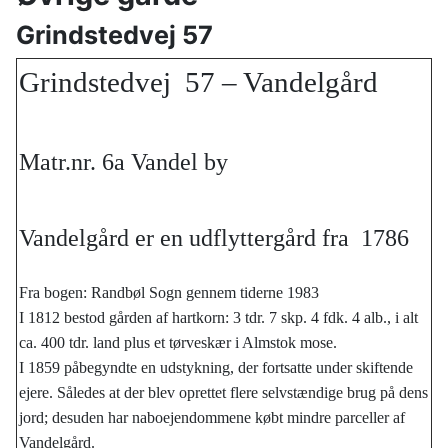
Grindstedvej 57
Grindstedvej 57 – Vandelgård
Matr.nr. 6a Vandel by
Vandelgård er en udflyttergård fra 1786
Fra bogen: Randbøl Sogn gennem tiderne 1983
I 1812 bestod gården af hartkorn: 3 tdr. 7 skp. 4 fdk. 4 alb., i alt
ca. 400 tdr. land plus et tørveskær i Almstok mose.
I 1859 påbegyndte en udstykning, der fortsatte under skiftende
ejere. Således at der blev oprettet flere selvstændige brug på dens
jord; desuden har naboejendommene købt mindre parceller af
Vandelgård.