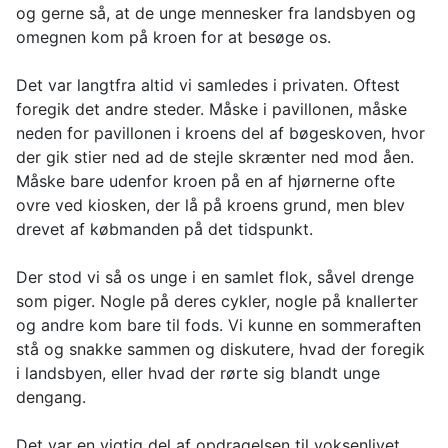
og gerne så, at de unge mennesker fra landsbyen og
omegnen kom på kroen for at besøge os.
Det var langtfra altid vi samledes i privaten. Oftest
foregik det andre steder. Måske i pavillonen, måske
neden for pavillonen i kroens del af bøgeskoven, hvor
der gik stier ned ad de stejle skrænter ned mod åen.
Måske bare udenfor kroen på en af hjørnerne ofte
ovre ved kiosken, der lå på kroens grund, men blev
drevet af købmanden på det tidspunkt.
Der stod vi så os unge i en samlet flok, såvel drenge
som piger. Nogle på deres cykler, nogle på knallerter
og andre kom bare til fods. Vi kunne en sommeraften
stå og snakke sammen og diskutere, hvad der foregik
i landsbyen, eller hvad der rørte sig blandt unge
dengang.
Det var en vigtig del af opdragelsen til voksenlivet,