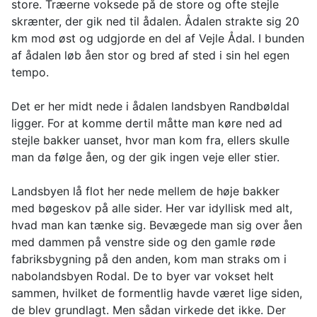
store. Træerne voksede på de store og ofte stejle
skrænter, der gik ned til ådalen. Ådalen strakte sig 20
km mod øst og udgjorde en del af Vejle Ådal. I bunden
af ådalen løb åen stor og bred af sted i sin hel egen
tempo.
Det er her midt nede i ådalen landsbyen Randbøldal
ligger. For at komme dertil måtte man køre ned ad
stejle bakker uanset, hvor man kom fra, ellers skulle
man da følge åen, og der gik ingen veje eller stier.
Landsbyen lå flot her nede mellem de høje bakker
med bøgeskov på alle sider. Her var idyllisk med alt,
hvad man kan tænke sig. Bevægede man sig over åen
med dammen på venstre side og den gamle røde
fabriksbygning på den anden, kom man straks om i
nabolandsbyen Rodal. De to byer var vokset helt
sammen, hvilket de formentlig havde været lige siden,
de blev grundlagt. Men sådan virkede det ikke. Der