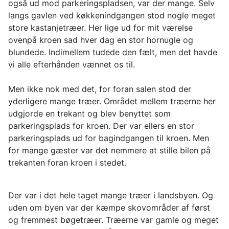
også ud mod parkeringspladsen, var der mange. Selv
langs gavlen ved køkkenindgangen stod nogle meget
store kastanjetræer. Her lige ud for mit værelse
ovenpå kroen sad hver dag en stor hornugle og
blundede. Indimellem tudede den fælt, men det havde
vi alle efterhånden vænnet os til.
Men ikke nok med det, for foran salen stod der
yderligere mange træer. Området mellem træerne her
udgjorde en trekant og blev benyttet som
parkeringsplads for kroen. Der var ellers en stor
parkeringsplads ud for bagindgangen til kroen. Men
for mange gæster var det nemmere at stille bilen på
trekanten foran kroen i stedet.
Der var i det hele taget mange træer i landsbyen. Og
uden om byen var der kæmpe skovområder af først
og fremmest bøgetræer. Træerne var gamle og meget