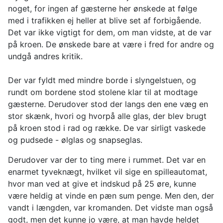
noget, for ingen af gæsterne her ønskede at følge
med i trafikken ej heller at blive set af forbigående.
Det var ikke vigtigt for dem, om man vidste, at de var
på kroen. De ønskede bare at være i fred for andre og
undgå andres kritik.
Der var fyldt med mindre borde i slyngelstuen, og
rundt om bordene stod stolene klar til at modtage
gæsterne. Derudover stod der langs den ene væg en
stor skænk, hvori og hvorpå alle glas, der blev brugt
på kroen stod i rad og række. De var sirligt vaskede
og pudsede - ølglas og snapseglas.
Derudover var der to ting mere i rummet. Det var en
enarmet tyveknægt, hvilket vil sige en spilleautomat,
hvor man ved at give et indskud på 25 øre, kunne
være heldig at vinde en pæn sum penge. Men den, der
vandt i længden, var kromanden. Det vidste man også
godt, men det kunne jo være, at man havde heldet