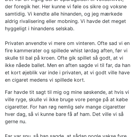
der foregik her. Her kunne vi føle os sikre og voksne
samtidig. Vi kendte alle hinanden, og jeg mærkede
aldrig rivalisering eller mobning. Vi havde det meget
hyggeligt i hinandens selskab.
Privaten anvendte vi mere om vinteren. Ofte sad vi en
fire kammerater og spillede whist lørdag aften, før vi
skulle til bal på kroen. Ofte gik spillet så godt, at vi
ikke nåede ballet. Men en aften sagde vi til far, da han
et kort øjeblik var inde i privaten, at vi godt ville have
en cigaret medens vi spillede kort.
Far havde tit sagt til mig og mine søskende, at hvis vi
ville ryge, skulle vi ikke bruge vore penge på at købe
cigaretter. For han røg nemlig selv mange cigaretter
hver dag, så vi kunne bare få af ham. Det ville vi så
gerne nu.
Far var snu, så han sagde, at sådan nogle vakse fyre,