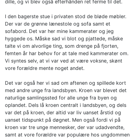
dille, og vi blev også efterhånden ret ferme til det.
I den bagerste stue i privaten stod de bløde møbler.
Der var de grønne lænestole og sofa samt et
sofabord. Det var her mine kammerater og jeg
hyggede os. Måske sad vi blot og pjattede, måske
talte vi om alvorlige ting, som drenge på fjorten,
femten år har behov for at tale med kammerater om.
Vi syntes selv, at vi var ved at være voksne, skønt
vore forældre mente noget andet.
Det var også her vi sad om aftenen og spillede kort
med andre unge fra landsbyen. Kroen var blevet det
naturlige samlingssted for alle unge fra byen og
oplandet. Dels lå kroen centralt i landsbyen, og dels
var det på kroen, der altid var liv uanset årstid og
uanset tidspunkt på døgnet. Men også fordi vi på
kroen var tre unge mennesker, der var udadvendte,
samt at vore forældre var populære hos ungdommen