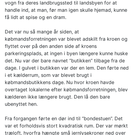
vogn fra deres landbrugssted til landsbyen for at
handle ind, at man, før man igen skulle hjemad, kunne
få lidt at spise og en dram.
Det var nu så mange år siden, at
købmandsforretningen var blevet adskilt fra kroen og
flyttet over på den anden side af kroens
parkeringsplads, at ingen i byen længere kunne huske
det. Nu var der bare navnet “butikken” tilbage fra de
dage. I gulvet i butikken var der en lem. Den førte ned
i et kælderrum, som var blevet brugt i
købmandsbutikkens dage. Nu hvor kroen havde
overtaget lokalerne efter købmandsforretningen, blev
kælderen ikke længere brugt. Den lå den bare
ubenyttet hen.
Fra forgangen førte en dør ind til “bondestuen”. Det
var et forholdsvis stort kvadratisk rum. Der var mørkt
træloft, hvorfra hængte små jernlysekroner ned over