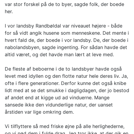
var stor forskel på de to byer, sagde folk, der boede
her.
I vor landsby Randbøldal var niveauet højere - både
for så vidt angik husene som menneskene. Det mente i
hvert fald de, der boede i vor landsby. De, der boede i
nabolandsbyen, sagde ingenting. For sådan havde det
altid været, og det havde man lært at leve med.
De fleste af beboerne i de to landsbyer havde også
levet med idyllen og den flotte natur hele deres liv. Ja,
ofte i flere generationer. Derfor kunne det også knibe
lidt med at se det smukke i dagligdagen, der jo bestod
af andet end at kigge ud ad vinduerne. Mange
sansede ikke den vidunderlige natur, der uanset
årstiden var lige omkring dem.
Vi tilflyttere så med friske øjne på alle herlighederne,
og vi nød dem i fulde drag. Jeg tror ikke, at der gik en