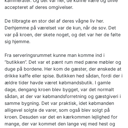
kammerater. Og det var her, de kunne være og blive
accepteret af deres omgivelser.
De tilbragte en stor del af deres vågne liv her.
Derhjemme på værelset var de kun, når de sov. Det
var på kroen, der skete noget, og det var her de følte
sig hjemme.
Fra serveringsrummet kunne man komme ind i
“butikken”. Det var et pænt rum med pæne møbler og
duge på bordene. Her kom de gæster, der ønskede at
drikke kaffe eller spise. Butikken hed sådan, fordi der i
ældre tider havde været købmandsbutik. I gamle
dage, dengang kroen blev bygget, var det normalt
sådan, at der var købmandsforretning og gæstgiveri i
samme bygning. Det var praktisk, idet købmanden
alligevel solgte de varer, som også blev solgt på
kroen. Desuden var det en kærkommen lejlighed for
mange, der var kommet den lange vej med hest og