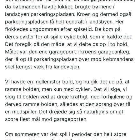
da købmanden havde lukket, brugte børnene i
landsbyen parkeringspladsen. Kroen og dermed også
parkeringspladsen lå helt centralt i landsbyen. Her
flokkedes ungdommen efter spisetid. De kom på
deres cykler for at spille cykelbold, som vi kaldte det.
Det foregik på den måde, at vi delte os op i to hold.
Målet var den ene garageport i kroens garageanlæg,
der lå op til parkeringspladsen over mod købmandens
skel længst væk fra landevejen.
Vi havde en mellemstor bold, og nu gik det ud på, at
ramme bolden, men kun med cyklen. Det vil sige, vi
slog til bolden ved at dreje kraftigt med forhjulene og
derved ramme bolden, således at den sprang over til
en medspiller. Det drejede sig så naturligvis om at
score flest mål mod garageporten.
Om sommeren var det spil i perioder den helt store