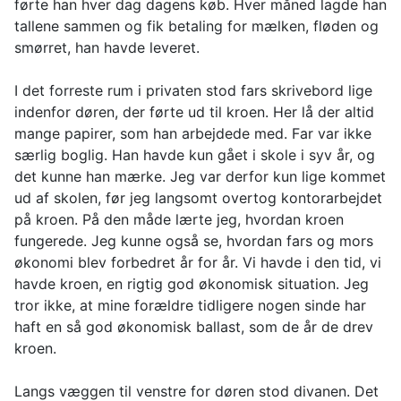
førte han hver dag dagens køb. Hver måned lagde han
tallene sammen og fik betaling for mælken, fløden og
smørret, han havde leveret.
I det forreste rum i privaten stod fars skrivebord lige
indenfor døren, der førte ud til kroen. Her lå der altid
mange papirer, som han arbejdede med. Far var ikke
særlig boglig. Han havde kun gået i skole i syv år, og
det kunne han mærke. Jeg var derfor kun lige kommet
ud af skolen, før jeg langsomt overtog kontorarbejdet
på kroen. På den måde lærte jeg, hvordan kroen
fungerede. Jeg kunne også se, hvordan fars og mors
økonomi blev forbedret år for år. Vi havde i den tid, vi
havde kroen, en rigtig god økonomisk situation. Jeg
tror ikke, at mine forældre tidligere nogen sinde har
haft en så god økonomisk ballast, som de år de drev
kroen.
Langs væggen til venstre for døren stod divanen. Det