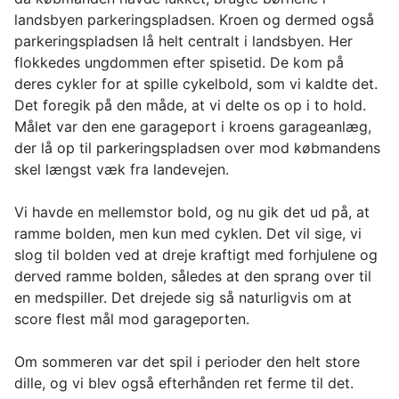
landsbyen parkeringspladsen. Kroen og dermed også
parkeringspladsen lå helt centralt i landsbyen. Her
flokkedes ungdommen efter spisetid. De kom på
deres cykler for at spille cykelbold, som vi kaldte det.
Det foregik på den måde, at vi delte os op i to hold.
Målet var den ene garageport i kroens garageanlæg,
der lå op til parkeringspladsen over mod købmandens
skel længst væk fra landevejen.
Vi havde en mellemstor bold, og nu gik det ud på, at
ramme bolden, men kun med cyklen. Det vil sige, vi
slog til bolden ved at dreje kraftigt med forhjulene og
derved ramme bolden, således at den sprang over til
en medspiller. Det drejede sig så naturligvis om at
score flest mål mod garageporten.
Om sommeren var det spil i perioder den helt store
dille, og vi blev også efterhånden ret ferme til det.