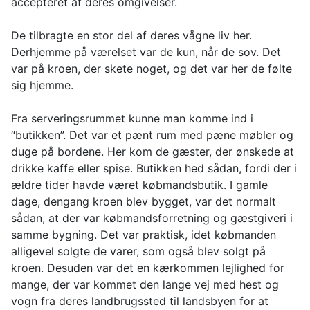
accepteret af deres omgivelser.
De tilbragte en stor del af deres vågne liv her.
Derhjemme på værelset var de kun, når de sov. Det
var på kroen, der skete noget, og det var her de følte
sig hjemme.
Fra serveringsrummet kunne man komme ind i
“butikken”. Det var et pænt rum med pæne møbler og
duge på bordene. Her kom de gæster, der ønskede at
drikke kaffe eller spise. Butikken hed sådan, fordi der i
ældre tider havde været købmandsbutik. I gamle
dage, dengang kroen blev bygget, var det normalt
sådan, at der var købmandsforretning og gæstgiveri i
samme bygning. Det var praktisk, idet købmanden
alligevel solgte de varer, som også blev solgt på
kroen. Desuden var det en kærkommen lejlighed for
mange, der var kommet den lange vej med hest og
vogn fra deres landbrugssted til landsbyen for at