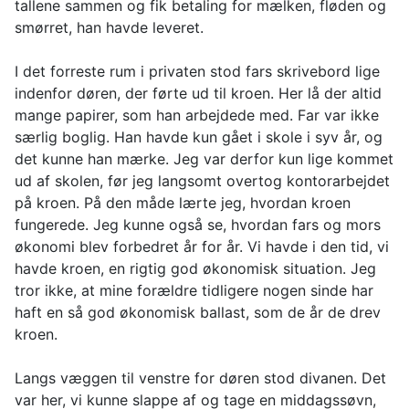
tallene sammen og fik betaling for mælken, fløden og
smørret, han havde leveret.
I det forreste rum i privaten stod fars skrivebord lige
indenfor døren, der førte ud til kroen. Her lå der altid
mange papirer, som han arbejdede med. Far var ikke
særlig boglig. Han havde kun gået i skole i syv år, og
det kunne han mærke. Jeg var derfor kun lige kommet
ud af skolen, før jeg langsomt overtog kontorarbejdet
på kroen. På den måde lærte jeg, hvordan kroen
fungerede. Jeg kunne også se, hvordan fars og mors
økonomi blev forbedret år for år. Vi havde i den tid, vi
havde kroen, en rigtig god økonomisk situation. Jeg
tror ikke, at mine forældre tidligere nogen sinde har
haft en så god økonomisk ballast, som de år de drev
kroen.
Langs væggen til venstre for døren stod divanen. Det
var her, vi kunne slappe af og tage en middagssøvn,