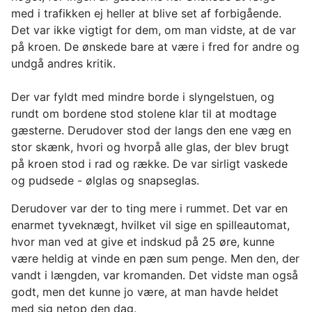
med i trafikken ej heller at blive set af forbigående.
Det var ikke vigtigt for dem, om man vidste, at de var
på kroen. De ønskede bare at være i fred for andre og
undgå andres kritik.
Der var fyldt med mindre borde i slyngelstuen, og
rundt om bordene stod stolene klar til at modtage
gæsterne. Derudover stod der langs den ene væg en
stor skænk, hvori og hvorpå alle glas, der blev brugt
på kroen stod i rad og række. De var sirligt vaskede
og pudsede - ølglas og snapseglas.
Derudover var der to ting mere i rummet. Det var en
enarmet tyveknægt, hvilket vil sige en spilleautomat,
hvor man ved at give et indskud på 25 øre, kunne
være heldig at vinde en pæn sum penge. Men den, der
vandt i længden, var kromanden. Det vidste man også
godt, men det kunne jo være, at man havde heldet
med sig netop den dag.