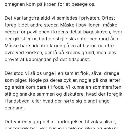
omegnen kom på kroen for at besøge os.
Det var langtfra altid vi samledes i privaten. Oftest
foregik det andre steder. Måske i pavillonen, måske
neden for pavillonen i kroens del af bøgeskoven, hvor
der gik stier ned ad de stejle skrænter ned mod åen.
Måske bare udenfor kroen på en af hjørnerne ofte
ovre ved kiosken, der lå på kroens grund, men blev
drevet af købmanden på det tidspunkt.
Der stod vi så os unge i en samlet flok, såvel drenge
som piger. Nogle på deres cykler, nogle på knallerter
og andre kom bare til fods. Vi kunne en sommeraften
stå og snakke sammen og diskutere, hvad der foregik
i landsbyen, eller hvad der rørte sig blandt unge
dengang.
Det var en vigtig del af opdragelsen til voksenlivet,
der foregik her. Her kunne vi føle os sikre og voksne