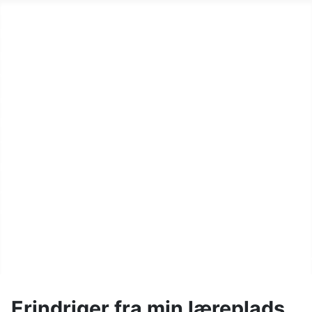
Home
Byerne og sognet
Fortællinger
Vandel Flyvestation
Gårdhistorier
Kunstnere i sognet
Videoer fra sognet
Klimaprojekt
Aktiviteter
Øvrige oplysninger
Randbøl Sogns Lokalarkiv 
Erindriger fra min læreplads