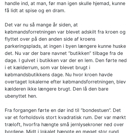
handle ind, at man, før man igen skulle hjemad, kunne
få lidt at spise og en dram.
Det var nu så mange år siden, at
købmandsforretningen var blevet adskilt fra kroen og
flyttet over på den anden side af kroens
parkeringsplads, at ingen i byen længere kunne huske
det. Nu var der bare navnet “butikken” tilbage fra de
dage. I gulvet i butikken var der en lem. Den førte ned
i et kælderrum, som var blevet brugt i
købmandsbutikkens dage. Nu hvor kroen havde
overtaget lokalerne efter købmandsforretningen, blev
kælderen ikke længere brugt. Den lå den bare
ubenyttet hen.
Fra forgangen førte en dør ind til “bondestuen”. Det
var et forholdsvis stort kvadratisk rum. Der var mørkt
træloft, hvorfra hængte små jernlysekroner ned over
bordene. Midt i lokalet hængte en meget stor rund