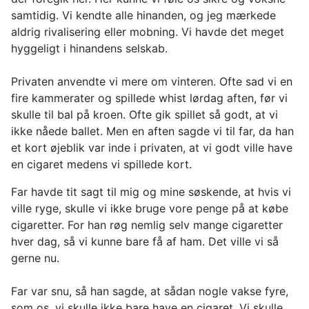
samtidig. Vi kendte alle hinanden, og jeg mærkede
aldrig rivalisering eller mobning. Vi havde det meget
hyggeligt i hinandens selskab.
Privaten anvendte vi mere om vinteren. Ofte sad vi en
fire kammerater og spillede whist lørdag aften, før vi
skulle til bal på kroen. Ofte gik spillet så godt, at vi
ikke nåede ballet. Men en aften sagde vi til far, da han
et kort øjeblik var inde i privaten, at vi godt ville have
en cigaret medens vi spillede kort.
Far havde tit sagt til mig og mine søskende, at hvis vi
ville ryge, skulle vi ikke bruge vore penge på at købe
cigaretter. For han røg nemlig selv mange cigaretter
hver dag, så vi kunne bare få af ham. Det ville vi så
gerne nu.
Far var snu, så han sagde, at sådan nogle vakse fyre,
som os, vi skulle ikke bare have en cigaret. Vi skulle