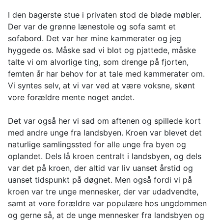
I den bagerste stue i privaten stod de bløde møbler.
Der var de grønne lænestole og sofa samt et
sofabord. Det var her mine kammerater og jeg
hyggede os. Måske sad vi blot og pjattede, måske
talte vi om alvorlige ting, som drenge på fjorten,
femten år har behov for at tale med kammerater om.
Vi syntes selv, at vi var ved at være voksne, skønt
vore forældre mente noget andet.
Det var også her vi sad om aftenen og spillede kort
med andre unge fra landsbyen. Kroen var blevet det
naturlige samlingssted for alle unge fra byen og
oplandet. Dels lå kroen centralt i landsbyen, og dels
var det på kroen, der altid var liv uanset årstid og
uanset tidspunkt på døgnet. Men også fordi vi på
kroen var tre unge mennesker, der var udadvendte,
samt at vore forældre var populære hos ungdommen
og gerne så, at de unge mennesker fra landsbyen og