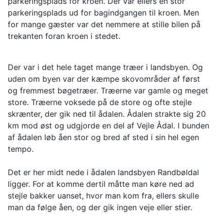
parkeringsplads for kroen. Der var ellers en stor
parkeringsplads ud for bagindgangen til kroen. Men
for mange gæster var det nemmere at stille bilen på
trekanten foran kroen i stedet.
Der var i det hele taget mange træer i landsbyen. Og
uden om byen var der kæmpe skovområder af først
og fremmest bøgetræer. Træerne var gamle og meget
store. Træerne voksede på de store og ofte stejle
skrænter, der gik ned til ådalen. Ådalen strakte sig 20
km mod øst og udgjorde en del af Vejle Ådal. I bunden
af ådalen løb åen stor og bred af sted i sin hel egen
tempo.
Det er her midt nede i ådalen landsbyen Randbøldal
ligger. For at komme dertil måtte man køre ned ad
stejle bakker uanset, hvor man kom fra, ellers skulle
man da følge åen, og der gik ingen veje eller stier.