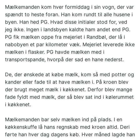
Mælkemanden kom hver formiddag i sin vogn, der var
spændt to heste foran. Han kom rundt til alle husene i
byen. Han hed PG. Hvad disse initialer stod for, ved
jeg ikke. Ingen i landsbyen kaldte ham andet end PG.
PG fik mælken oppe fra mejeriet i Randbøl, der lå i
nabobyen et par kilometer væk. Mejeriet leverede ikke
mælken i flasker. PG havde mælken med i
transportspande, hvorpå der sad en hane nederst.
De, der ønskede at købe mælk, kom så med potter og
kander eller fade til at have mælken i. På kroen blev
der brugt meget mælk i køkkenet. Derfor blev mange
fade fyldt med mælk, der så blev sat ind i kølerummet
i køkkenet.
Mælkemanden bar selv mælken ind på plads. I en
køkkenskuffe lå hans regnskab med kroen altid. Deri
førte han hver dag dagens køb. Hver måned lagde han