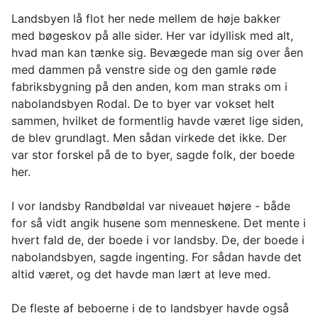
Landsbyen lå flot her nede mellem de høje bakker
med bøgeskov på alle sider. Her var idyllisk med alt,
hvad man kan tænke sig. Bevægede man sig over åen
med dammen på venstre side og den gamle røde
fabriksbygning på den anden, kom man straks om i
nabolandsbyen Rodal. De to byer var vokset helt
sammen, hvilket de formentlig havde været lige siden,
de blev grundlagt. Men sådan virkede det ikke. Der
var stor forskel på de to byer, sagde folk, der boede
her.
I vor landsby Randbøldal var niveauet højere - både
for så vidt angik husene som menneskene. Det mente i
hvert fald de, der boede i vor landsby. De, der boede i
nabolandsbyen, sagde ingenting. For sådan havde det
altid været, og det havde man lært at leve med.
De fleste af beboerne i de to landsbyer havde også