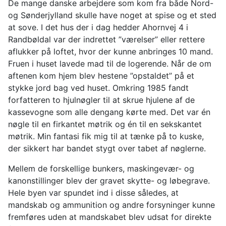
De mange danske arbejdere som kom fra både Nord-
og Sønderjylland skulle have noget at spise og et sted
at sove. I det hus der i dag hedder Ahornvej 4 i
Randbøldal var der indrettet ”værelser” eller rettere
aflukker på loftet, hvor der kunne anbringes 10 mand.
Fruen i huset lavede mad til de logerende. Når de om
aftenen kom hjem blev hestene ”opstaldet” på et
stykke jord bag ved huset. Omkring 1985 fandt
forfatteren to hjulnøgler til at skrue hjulene af de
kassevogne som alle dengang kørte med. Det var én
nøgle til en firkantet møtrik og én til en sekskantet
møtrik. Min fantasi fik mig til at tænke på to kuske,
der sikkert har bandet stygt over tabet af nøglerne.
Mellem de forskellige bunkers, maskingevær- og
kanonstillinger blev der gravet skytte- og løbegrave.
Hele byen var spundet ind i disse således, at
mandskab og ammunition og andre forsyninger kunne
fremføres uden at mandskabet blev udsat for direkte