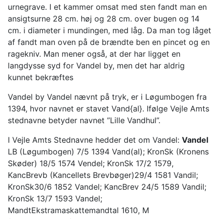
urnegrave. I et kammer omsat med sten fandt man en
ansigtsurne 28 cm. høj og 28 cm. over bugen og 14
cm. i diameter i mundingen, med låg. Da man tog låget
af fandt man oven på de brændte ben en pincet og en
ragekniv. Man mener også, at der har ligget en
langdysse syd for Vandel by, men det har aldrig
kunnet bekræftes
Vandel by Vandel nævnt på tryk, er i Løgumbogen fra
1394, hvor navnet er stavet Vand{al}. Ifølge Vejle Amts
stednavne betyder navnet ”Lille Vandhul”.
I Vejle Amts Stednavne hedder det om Vandel:
Vandel
LB (Løgumbogen) 7/5 1394 Vand(al); KronSk (Kronens
Skøder) 18/5 1574 Vendel; KronSk 17/2 1579,
KancBrevb (Kancellets Brevbøger)29/4 1581 Vandil;
KronSk30/6 1852 Vandel; KancBrev 24/5 1589 Vandil;
KronSk 13/7 1593 Vandel;
MandtEkstramaskattemandtal 1610, M