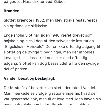
på godset Haraldskjær ved Skibet.
Branden
Slottet brændte i 1952, men blev straks restaureret i
sin oprindelige skikkelse.
Engelsholm Slot har siden 1940 været drevet som
højskole og ejes i dag af den selvejende institution
"Engelsholm Højskole". Der er ikke offentlig adgang til
slottet og de øvrige tilbygninger, men der afholdes
jævnligt bl.a. klassiske koncerter med offentlig
adgang. Slottet kan dog beses udefra fra den sydlige
del af parken.
Vandel, besat og beslaglagt.
De første år af besættelsen skete der intet i Vandel.
Man mærkede selvfølgelig rationeringerne, hvad der
var generende nok, men til at leve med. Man havde sin
egen naturaløkonomi, der sikrede, at man aldrig