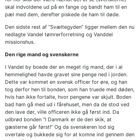
skal indvoldene ud på en fange og bandt ham til en
pæl med dem, derefter piskede de ham til døde.
Den sidste rest af ”Svæltegyden” ligger mellem den nu
nedlagte Vandel tømrerforretning og Vanddel
missionshus.
Den rige mand og svenskerne
I Vandel by boede der en meget rig mand, der i al
hemmelighed havde gravet sine penge ned i jorden.
Dette var kommet en svensk officer for øre, og han
tog derfor hen til bonden, som han truede med døden,
hvis han ikke fortalte, hvor pengene var skjult. Boden
bad ham gå med ud i fårehuset, men da de stod ved
den lave dør, ville officeren ikke gå først ind. Da
udbrød bonden ”I Danmark er de den skik, at
gæsterne går først!” Og da svenskeren lod sig
overtale og bukkede sig for at komne ind gennem den