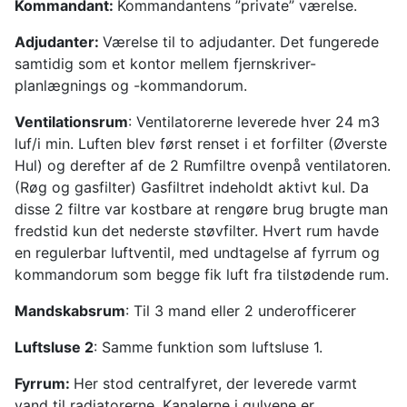
Kommandant:
Kommandantens ”private” værelse.
Adjudanter:
Værelse til to adjudanter. Det fungerede
samtidig som et kontor mellem fjernskriver-
planlægnings og -kommandorum.
Ventilationsrum
: Ventilatorerne leverede hver 24 m3
luf/i min. Luften blev først renset i et forfilter (Øverste
Hul) og derefter af de 2 Rumfiltre ovenpå ventilatoren.
(Røg og gasfilter) Gasfiltret indeholdt aktivt kul. Da
disse 2 filtre var kostbare at rengøre brug brugte man
fredstid kun det nederste støvfilter. Hvert rum havde
en regulerbar luftventil, med undtagelse af fyrrum og
kommandorum som begge fik luft fra tilstødende rum.
Mandskabsrum
: Til 3 mand eller 2 underofficerer
Luftsluse 2
: Samme funktion som luftsluse 1.
Fyrrum:
Her stod centralfyret, der leverede varmt
vand til radiatorerne. Kanalerne i gulvene er