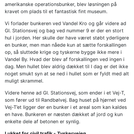
amerikanske operationsbunker, blev løsningen på
kravet om plads til et fantastisk fint museum.
Vi forlader bunkeren ved Vandel Kro og går videre ad
Gl. Stationsvej og bag ved nummer 9 er der en stort
hul i jorden. Her skulle der have været støbt yderligere
en bunker, men man nåede kun at sætte forskallingen
op, så sluttede krige og tyskerne bygge ikke mere i
Vandel By. Hvad der blev af forskallingen ved ingen i
dag. Men hullet blev aldrig dækket til I dag er det ikke
noget smukt syn at se ned i hullet som er fyldt med alt
muligt skrammel.
Videre henne ad Gl. Stationsvej, som ender i et Vej-T,
som fører ud til Randbølvej. Bag huset på hjørnet ved
Vej-T’et ligger der en bunker i et areal som kan kaldes
en have. Bunkeren er næsten dækket af jord og kun
enkelte dele af betonen er synlig.
Lukket for civil trafik - Tyskervejen