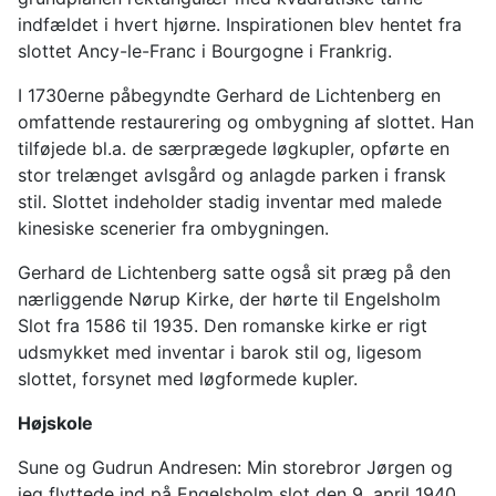
indfældet i hvert hjørne. Inspirationen blev hentet fra
slottet Ancy-le-Franc i Bourgogne i Frankrig.
I 1730erne påbegyndte Gerhard de Lichtenberg en
omfattende restaurering og ombygning af slottet. Han
tilføjede bl.a. de særprægede løgkupler, opførte en
stor trelænget avlsgård og anlagde parken i fransk
stil. Slottet indeholder stadig inventar med malede
kinesiske scenerier fra ombygningen.
Gerhard de Lichtenberg satte også sit præg på den
nærliggende Nørup Kirke, der hørte til Engelsholm
Slot fra 1586 til 1935. Den romanske kirke er rigt
udsmykket med inventar i barok stil og, ligesom
slottet, forsynet med løgformede kupler.
Højskole
Sune og Gudrun Andresen: Min storebror Jørgen og
jeg flyttede ind på Engelsholm slot den 9. april 1940.