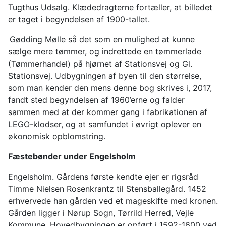
Tugthus Udsalg. Klædedragterne fortæller, at billedet
er taget i begyndelsen af 1900-tallet.
Gødding Mølle så det som en mulighed at kunne
sælge mere tømmer, og indrettede en tømmerlade
(Tømmerhandel) på hjørnet af Stationsvej og Gl.
Stationsvej. Udbygningen af byen til den størrelse,
som man kender den mens denne bog skrives i, 2017,
fandt sted begyndelsen af 1960’erne og falder
sammen med at der kommer gang i fabrikationen af
LEGO-klodser, og at samfundet i øvrigt oplever en
økonomisk opblomstring.
Fæstebønder under Engelsholm
Engelsholm. Gårdens første kendte ejer er rigsråd
Timme Nielsen Rosenkrantz til Stensballegård. 1452
erhvervede han gården ved et mageskifte med kronen.
Gården ligger i Nørup Sogn, Tørrild Herred, Vejle
Kommune. Hovedbygningen er opført i 1592-1600 ved