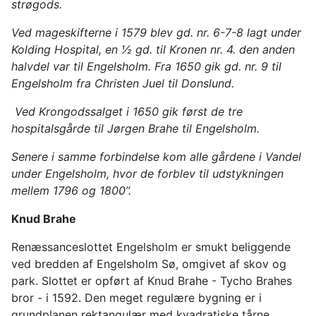
strøgods.
Ved mageskifterne i 1579 blev gd. nr. 6-7-8 lagt under
Kolding Hospital, en ½ gd. til Kronen nr. 4. den anden
halvdel var til Engelsholm. Fra 1650 gik gd. nr. 9 til
Engelsholm fra Christen Juel til Donslund.
Ved Krongodssalget i 1650 gik først de tre
hospitalsgårde til Jørgen Brahe til Engelsholm.
Senere i samme forbindelse kom alle gårdene i Vandel
under Engelsholm, hvor de forblev til udstykningen
mellem 1796 og 1800”.
Knud Brahe
Renæssanceslottet Engelsholm er smukt beliggende
ved bredden af Engelsholm Sø, omgivet af skov og
park. Slottet er opført af Knud Brahe - Tycho Brahes
bror - i 1592. Den meget regulære bygning er i
grundplanen rektangulær med kvadratiske tårne