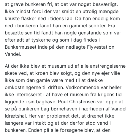
at grave bunkeren fri, at det var noget besværligt.
Ikke mindst fordi der var smidt en utrolig mængde
knuste flasker ned i tidens løb. Da han endelig kom
ned i bunkeren fandt han en gammel scooter. Fra
besættelsen tid fandt han nogle genstande som var
efterladt af tyskerne og som i dag findes i
Bunkermuseet inde på den nedlagte Flyvestation
Vandel.
At der ikke blev et museum ud af alle anstrengelserne
skete ved, at kroen blev solgt, og den nye ejer ville
ikke som den gamle være med til at dække
omkostningerne til driften. Vedkommende var heller
ikke interesseret i af have et museum fra krigens tid
liggende i sin baghave. Poul Christensen var oppe at
se på bunkeren bag børnehaven i nærheden af Vandel
Idrætshal. Her var problemet det, at drænet ikke
længere var intakt og at der derfor stod vand i
bunkeren. Enden på alle forsøgene blev, at den