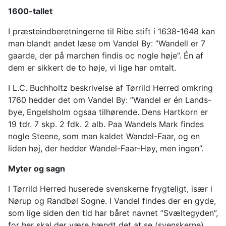
1600-tallet
I præsteindberetningerne til Ribe stift i 1638-1648 kan
man blandt andet læse om Vandel By: ”Wandell er 7
gaarde, der på marchen findis oc nogle høje”. Én af
dem er sikkert de to høje, vi lige har omtalt.
I L.C. Buchholtz beskrivelse af Tørrild Herred omkring
1760 hedder det om Vandel By: ”Wandel er én Lands-
bye, Engelsholm ogsaa tilhørende. Dens Hartkorn er
19 tdr. 7 skp. 2 fdk. 2 alb. Paa Wandels Mark findes
nogle Steene, som man kaldet Wandel-Faar, og en
liden høj, der hedder Wandel-Faar-Høy, men ingen”.
Myter og sagn
I Tørrild Herred huserede svenskerne frygteligt, især i
Nørup og Randbøl Sogne. I Vandel findes der en gyde,
som lige siden den tid har båret navnet ”Svæltegyden”,
for her skal der være hændt det at se (svenskerne)