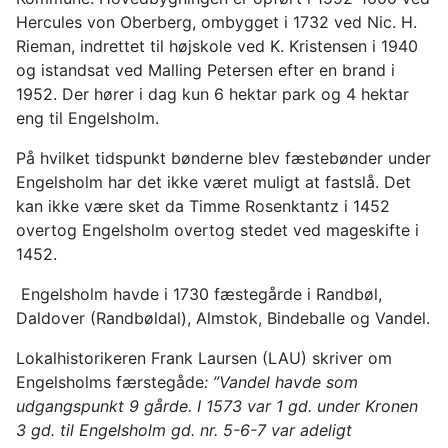
Hercules von Oberberg, ombygget i 1732 ved Nic. H.
Rieman, indrettet til højskole ved K. Kristensen i 1940
og istandsat ved Malling Petersen efter en brand i
1952. Der hører i dag kun 6 hektar park og 4 hektar
eng til Engelsholm.
På hvilket tidspunkt bønderne blev fæstebønder under
Engelsholm har det ikke været muligt at fastslå. Det
kan ikke være sket da Timme Rosenktantz i 1452
overtog Engelsholm overtog stedet ved mageskifte i
1452.
Engelsholm havde i 1730 fæstegårde i Randbøl,
Daldover (Randbøldal), Almstok, Bindeballe og Vandel.
Lokalhistorikeren Frank Laursen (LAU) skriver om
Engelsholms færstegåde
: ”Vandel havde som
udgangspunkt 9 gårde. I 1573 var 1 gd. under Kronen
3 gd. til Engelsholm gd. nr. 5-6-7 var adeligt