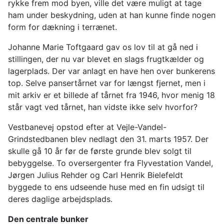
rykke frem mod byen, ville det være muligt at tage
ham under beskydning, uden at han kunne finde nogen
form for dækning i terrænet.
Johanne Marie Toftgaard gav os lov til at gå ned i
stillingen, der nu var blevet en slags frugtkælder og
lagerplads. Der var anlagt en have hen over bunkerens
top. Selve pansertårnet var for længst fjernet, men i
mit arkiv er et billede af tårnet fra 1946, hvor menig 18
står vagt ved tårnet, han vidste ikke selv hvorfor?
Vestbanevej opstod efter at Vejle-Vandel-
Grindstedbanen blev nedlagt den 31. marts 1957. Der
skulle gå 10 år før de første grunde blev solgt til
bebyggelse. To oversergenter fra Flyvestation Vandel,
Jørgen Julius Rehder og Carl Henrik Bielefeldt
byggede to ens udseende huse med en fin udsigt til
deres daglige arbejdsplads.
Den centrale bunker