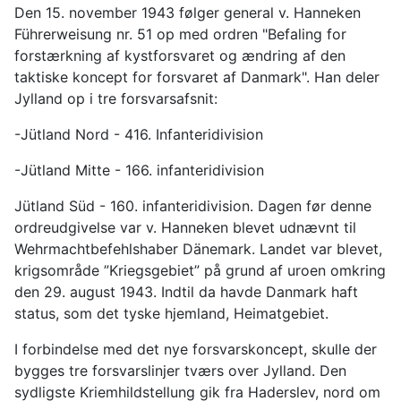
Den 15. november 1943 følger general v. Hanneken
Führerweisung nr. 51 op med ordren "Befaling for
forstærkning af kystforsvaret og ændring af den
taktiske koncept for forsvaret af Danmark". Han deler
Jylland op i tre forsvarsafsnit:
-Jütland Nord - 416. Infanteridivision
-Jütland Mitte - 166. infanteridivision
Jütland Süd - 160. infanteridivision. Dagen før denne
ordreudgivelse var v. Hanneken blevet udnævnt til
Wehrmachtbefehlshaber Dänemark. Landet var blevet,
krigsområde ”Kriegsgebiet” på grund af uroen omkring
den 29. august 1943. Indtil da havde Danmark haft
status, som det tyske hjemland, Heimatgebiet.
I forbindelse med det nye forsvarskoncept, skulle der
bygges tre forsvarslinjer tværs over Jylland. Den
sydligste Kriemhildstellung gik fra Haderslev, nord om