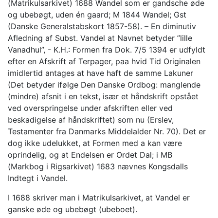
(Matrikulsarkivet) 1688 Wandel som er gandsche øde
og ubebøgt, uden én gaard; M 1844 Wandel; Gst
(Danske Generalstabskort 1857-58). – En diminutiv
Afledning af Subst. Vandel at Navnet betyder ”lille
Vanadhul”, - K.H.: Formen fra Dok. 7/5 1394 er udfyldt
efter en Afskrift af Terpager, paa hvid Tid Originalen
imidlertid antages at have haft de samme Lakuner
(Det betyder ifølge Den Danske Ordbog: manglende
(mindre) afsnit i en tekst, især et håndskrift opstået
ved overspringelse under afskriften eller ved
beskadigelse af håndskriftet) som nu (Erslev,
Testamenter fra Danmarks Middelalder Nr. 70). Det er
dog ikke udelukket, at Formen med a kan være
oprindelig, og at Endelsen er Ordet Dal; i MB
(Markbog i Rigsarkivet) 1683 nævnes Kongsdalls
Indtegt i Vandel.
I 1688 skriver man i Matrikulsarkivet, at Vandel er
ganske øde og ubebøgt (ubeboet).