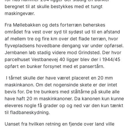
beregnet til at skulle bestykkes med et tungt
maskingevær.
Fra Møllebakken og dets forterræn beherskes
området fra vest over syd til sydøst ud til en afstand
af mellem tre og fire km over det flade terræn, hvor
flyvepladsens hovedbane dengang var under opførsel.
Jernbanen løb stadig videre mod Grindsted. Der hvor
parcelhuset Vestbanevej 40 ligger blev der i 1944/45
opført en bunker forsynet med et pansertårn.
I tårnet skulle der have været placeret en 20 mm
maskinkanon. Om det nogensinde skete er der intet
bevis for. De tre bunkers med ståltårne på skulle alle
have haft 20 m maskinkanoner. Da kanonen kun kunne
eleveres nogle få grader op og ned var den kun tænkt
til fladbaneskydning.
Uanset fra hvilken retning en fjende over land ville