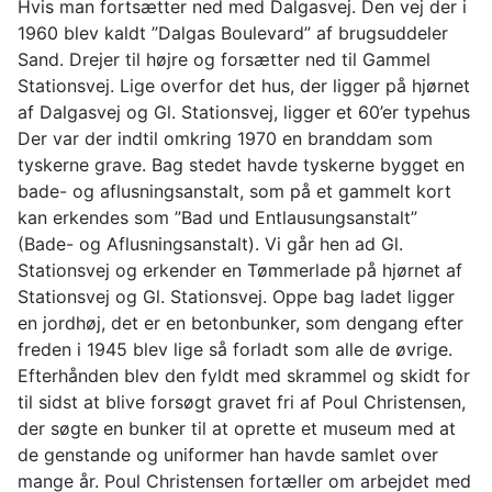
Hvis man fortsætter ned med Dalgasvej. Den vej der i
1960 blev kaldt ”Dalgas Boulevard” af brugsuddeler
Sand. Drejer til højre og forsætter ned til Gammel
Stationsvej. Lige overfor det hus, der ligger på hjørnet
af Dalgasvej og Gl. Stationsvej, ligger et 60’er typehus
Der var der indtil omkring 1970 en branddam som
tyskerne grave. Bag stedet havde tyskerne bygget en
bade- og aflusningsanstalt, som på et gammelt kort
kan erkendes som ”Bad und Entlausungsanstalt”
(Bade- og Aflusningsanstalt). Vi går hen ad Gl.
Stationsvej og erkender en Tømmerlade på hjørnet af
Stationsvej og Gl. Stationsvej. Oppe bag ladet ligger
en jordhøj, det er en betonbunker, som dengang efter
freden i 1945 blev lige så forladt som alle de øvrige.
Efterhånden blev den fyldt med skrammel og skidt for
til sidst at blive forsøgt gravet fri af Poul Christensen,
der søgte en bunker til at oprette et museum med at
de genstande og uniformer han havde samlet over
mange år. Poul Christensen fortæller om arbejdet med