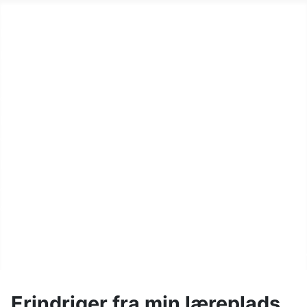
Home
Byerne og sognet
Fortællinger
Vandel Flyvestation
Gårdhistorier
Kunstnere i sognet
Videoer fra sognet
Klimaprojekt
Aktiviteter
Øvrige oplysninger
Randbøl Sogns Lokalarkiv 
Erindriger fra min læreplads