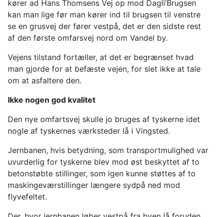
kører ad Hans Thomsens Vej op mod Dagli’Brugsen
kan man lige før man kører ind til brugsen til venstre
se en grusvej der fører vestpå, det er den sidste rest
af den første omfarsvej nord om Vandel by.
Vejens tilstand fortæller, at det er begrænset hvad
man gjorde for at befæste vejen, for slet ikke at tale
om at asfaltere den.
Ikke nogen god kvalitet
Den nye omfartsvej skulle jo bruges af tyskerne idet
nogle af tyskernes værksteder lå i Vingsted.
Jernbanen, hvis betydning, som transportmulighed var
uvurderlig for tyskerne blev mod øst beskyttet af to
betonstøbte stillinger, som igen kunne støttes af to
maskingeværstillinger længere sydpå ned mod
flyvefeltet.
Der, hvor jernbanen løber vestpå fra byen lå foruden