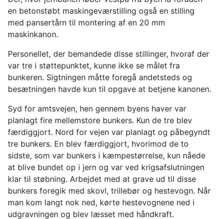
en betonstøbt maskingeværstilling også en stilling
med pansertårn til montering af en 20 mm
maskinkanon.
Personellet, der bemandede disse stillinger, hvoraf der
var tre i støttepunktet, kunne ikke se målet fra
bunkeren. Sigtningen måtte foregå andetsteds og
besætningen havde kun til opgave at betjene kanonen.
Syd for amtsvejen, hen gennem byens haver var
planlagt fire mellemstore bunkers. Kun de tre blev
færdiggjort. Nord for vejen var planlagt og påbegyndt
tre bunkers. En blev færdiggjort, hvorimod de to
sidste, som var bunkers i kæmpestørrelse, kun nåede
at blive bundet op i jern og var ved krigsafslutningen
klar til støbning. Arbejdet med at grave ud til disse
bunkers foregik med skovl, trillebør og hestevogn. Når
man kom langt nok ned, kørte hestevognene ned i
udgravningen og blev læsset med håndkraft.