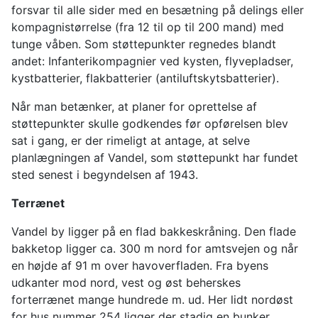
forsvar til alle sider med en besætning på delings eller
kompagnistørrelse (fra 12 til op til 200 mand) med
tunge våben. Som støttepunkter regnedes blandt
andet: Infanterikompagnier ved kysten, flyvepladser,
kystbatterier, flakbatterier (antiluftskytsbatterier).
Når man betænker, at planer for oprettelse af
støttepunkter skulle godkendes før opførelsen blev
sat i gang, er der rimeligt at antage, at selve
planlægningen af Vandel, som støttepunkt har fundet
sted senest i begyndelsen af 1943.
Terrænet
Vandel by ligger på en flad bakkeskråning. Den flade
bakketop ligger ca. 300 m nord for amtsvejen og når
en højde af 91 m over havoverfladen. Fra byens
udkanter mod nord, vest og øst beherskes
forterrænet mange hundrede m. ud. Her lidt nordøst
for hus nummer 254 ligger der stadig en bunker