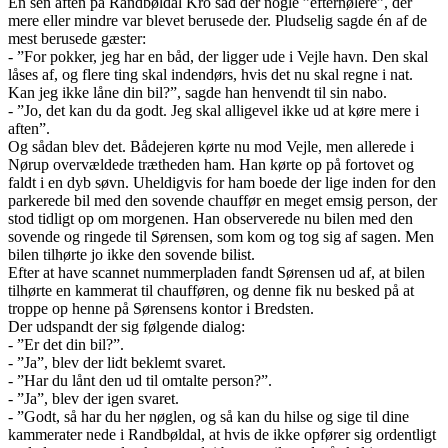
En sen aften på Randbøldal Kro sad der nogle ”efternølere”, der
mere eller mindre var blevet berusede der. Pludselig sagde én af de
mest berusede gæster:
- ”For pokker, jeg har en båd, der ligger ude i Vejle havn. Den skal
låses af, og flere ting skal indendørs, hvis det nu skal regne i nat.
Kan jeg ikke låne din bil?”, sagde han henvendt til sin nabo.
- ”Jo, det kan du da godt. Jeg skal alligevel ikke ud at køre mere i
aften”.
Og sådan blev det. Bådejeren kørte nu mod Vejle, men allerede i
Nørup overvældede trætheden ham. Han kørte op på fortovet og
faldt i en dyb søvn. Uheldigvis for ham boede der lige inden for den
parkerede bil med den sovende chauffør en meget emsig person, der
stod tidligt op om morgenen. Han observerede nu bilen med den
sovende og ringede til Sørensen, som kom og tog sig af sagen. Men
bilen tilhørte jo ikke den sovende bilist.
Efter at have scannet nummerpladen fandt Sørensen ud af, at bilen
tilhørte en kammerat til chaufføren, og denne fik nu besked på at
troppe op henne på Sørensens kontor i Bredsten.
Der udspandt der sig følgende dialog:
- ”Er det din bil?”.
- ”Ja”, blev der lidt beklemt svaret.
- ”Har du lånt den ud til omtalte person?”.
- ”Ja”, blev der igen svaret.
- ”Godt, så har du her nøglen, og så kan du hilse og sige til dine
kammerater nede i Randbøldal, at hvis de ikke opfører sig ordentligt