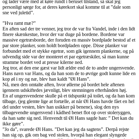
og lader være med at køre rundt i beruset tilstand, så skal jeg
personligt sørge for, at deres kørekort skal komme til at ”dale som
sne ved juletid”.
”Hva ramt mæ?”
En aften sad der tre venner, jeg tror de var fra Vandel, inde i den lidt
finere skænkestue, hvor der var duge på bordene. Bordene var
massive egetræsborde, der foruden en massiv bordplade bestod af et
par store planker, som holdt bordpladen oppe. Disse planker var
forbundet med et stykke egetræ, som gik igennem plankerne, og på
udvendig side var der monteret et par egetræskiler, så man kunne
stramme bordet ved at presse kilerne ned.
Jeg tror, at den ene gæst var lidt ældre end de to andre ungersvende.
Hans navn var Hans, og da han som de to øvrige godt kunne lide en
kop øl i ny og næ, blev han kaldt ”Øl Hans”.
Nå, men den omtalte aften, hvor øllerne på bordet hele aftenen
igennem udskiftedes jævnligt, blev stemningen efterhånden høj.
En af ungersvendene skulle på et tidspunkt på toilet, og da han kom
tilbage, (jeg glemte lige at fortælle, at når Øl Hans havde fået en hel
del under vesten, blev han usikker på benene), slog den nys
tilbagevendte ungersvend i kådhed benet flot op over stoleryggen,
da han satte sig ned. Henvendt til Øl Hans sagde han: ” Det kan du
ikke gøre”.
”Jo da”, svarede Øl Hans. ”Det kan jeg da sagtens”. Derpå rejste
han sig op, gik om bag ved stolen, hvorpå han elegant slyngede