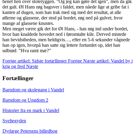
benet hen over stoleryggen. ”Og jeg kan gøre det igen”, men da gik
det galt. Øl Hans røg bagover i faldet, men nåede lige at gribe fat i
kanten af dugen, som han trak med sig med det resultat, at alle
øllerne og glassene, der stod på bordet, røg ned på gulvet, hvor
mange af glassene knustes.
Men meget værre gik det for Øl Hans, - han røg ind under bordet,
hvor han knaldede hovedet ned i føromtalte kile. Derved mistede
han bevidstheden, men heldigvis…, efter en 5-6 sekunder vågnede
han op igen, hvorpå han satte sig lettere fortumlet op, idet han
udbrød: ”Hva ramt mæ?”
Forrige artikel: Sidste fortællinger
Forrige
Næste artikel: Vandel by i
krig og fred
Næste
Fortællinger
Barndom og skolegang i Vandel
Barndom og Ungdom 2
Historier fra en mark i Vandel
Sveltegyden
Dyrlæge Petersens billedbog