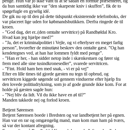
penge. Hun var jo ikke vant til at se sådan en formue præsenteret, og
da hun samtidig ikke var ”den skarpeste kniv i skuffen”, fik de to
spøgefugle en gyselig idé.
De gik nu op til den på dette tidspunkt eksisterende telefonboks, der
var placeret lige uden for købmandsbutikken. Derfra ringede de til
kroen.
- ”God dag, det er..(den omtalte servitrice) på Randbøldal Kro.
Hvad kan jeg hjælpe med?”
- ”Ja, det er kriminalpolitiet i Vejle, og vi efterlyser en meget farlig
person”, hvorefter de minutiøst beskrev den omtalte gæst. ”Og han
kendetegnes ved, at han har lommen fyldt med penge”.
- ”Han er her, - han sidder netop inde i skænkestuen og fører sig
frem med alle sine tusindkronesedler”, svarede servitricen.
- ”Fint. Hold ham hen med snak, - vi er på vej”
Efter en lille times tid gjorde gæsten nu tegn til opbrud, og
servitricen kiggede søgende ud gennem vinduerne efter hjælp fra
den lovede politiudrykning, som jo af gode grunde ikke kom. For at
holde på gæsten sagde hun:
- ”Nej bliv da lidt. Vil du ikke have en øl til?”
Manden takkede nej og forlod kroen.
Betjent Sørensen
Betjent Sørensen boede i Bredsten og var landbetjent her på egnen.
Han var en rar og omgængelig mand, man kom man ham på tværs,
så var der kontant afregning.