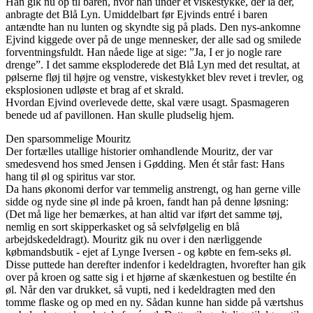
Han gik nu op til baren, hvor han under et viskestykke, der lå der,
anbragte det Blå Lyn. Umiddelbart før Ejvinds entré i baren
antændte han nu lunten og skyndte sig på plads. Den nys-ankomne
Ejvind kiggede over på de unge mennesker, der alle sad og smilede
forventningsfuldt. Han nåede lige at sige: ”Ja, I er jo nogle rare
drenge”. I det samme eksploderede det Blå Lyn med det resultat, at
pølserne fløj til højre og venstre, viskestykket blev revet i trevler, og
eksplosionen udløste et brag af et skrald.
Hvordan Ejvind overlevede dette, skal være usagt. Spasmageren
benede ud af pavillonen. Han skulle pludselig hjem.
Den sparsommelige Mouritz
Der fortælles utallige historier omhandlende Mouritz, der var
smedesvend hos smed Jensen i Gødding. Men ét står fast: Hans
hang til øl og spiritus var stor.
Da hans økonomi derfor var temmelig anstrengt, og han gerne ville
sidde og nyde sine øl inde på kroen, fandt han på denne løsning:
(Det må lige her bemærkes, at han altid var iført det samme tøj,
nemlig en sort skipperkasket og så selvfølgelig en blå
arbejdskedeldragt). Mouritz gik nu over i den nærliggende
købmandsbutik - ejet af Lynge Iversen - og købte en fem-seks øl.
Disse puttede han derefter indenfor i kedeldragten, hvorefter han gik
over på kroen og satte sig i et hjørne af skænkestuen og bestilte én
øl. Når den var drukket, så vupti, ned i kedeldragten med den
tomme flaske og op med en ny. Sådan kunne han sidde på værtshus