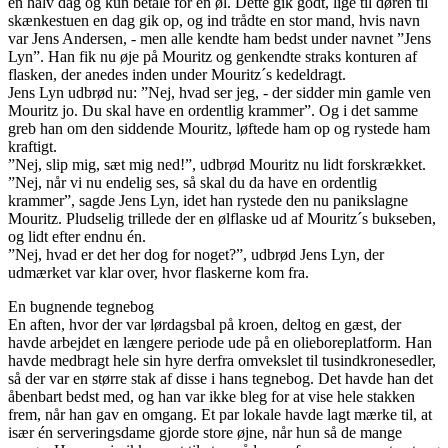
en halv dag og kun betale for én øl. Dette gik godt, lige til døren til
skænkestuen en dag gik op, og ind trådte en stor mand, hvis navn
var Jens Andersen, - men alle kendte ham bedst under navnet ”Jens
Lyn”. Han fik nu øje på Mouritz og genkendte straks konturen af
flasken, der anedes inden under Mouritz´s kedeldragt.
Jens Lyn udbrød nu: ”Nej, hvad ser jeg, - der sidder min gamle ven
Mouritz jo. Du skal have en ordentlig krammer”. Og i det samme
greb han om den siddende Mouritz, løftede ham op og rystede ham
kraftigt.
”Nej, slip mig, sæt mig ned!”, udbrød Mouritz nu lidt forskrækket.
”Nej, når vi nu endelig ses, så skal du da have en ordentlig
krammer”, sagde Jens Lyn, idet han rystede den nu panikslagne
Mouritz. Pludselig trillede der en ølflaske ud af Mouritz´s bukseben,
og lidt efter endnu én.
”Nej, hvad er det her dog for noget?”, udbrød Jens Lyn, der
udmærket var klar over, hvor flaskerne kom fra.
En bugnende tegnebog
En aften, hvor der var lørdagsbal på kroen, deltog en gæst, der
havde arbejdet en længere periode ude på en olieboreplatform. Han
havde medbragt hele sin hyre derfra omvekslet til tusindkronesedler,
så der var en større stak af disse i hans tegnebog. Det havde han det
åbenbart bedst med, og han var ikke bleg for at vise hele stakken
frem, når han gav en omgang. Et par lokale havde lagt mærke til, at
især én serveringsdame gjorde store øjne, når hun så de mange