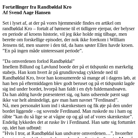
Fortællinger
fra Randbøldal Kro
Af Svend Aage Hansen
Set i lyset af, at der på vores hjemmeside findes en artikel om
randbøldal Kro – fortalt af børnene til et tidligere ejerpar, der belyser
en periode af kroens historie, vil jeg ikke holde mig tilbage, men
berette om forskellige episoder, der nok ikke forekom i William
Jensens tid, men snarere i den tid, da hans søster Ellen havde kroen.
”En på ingen måde uinteressant periode”.
”Da omverdenen forlod Randbøldal”
Imellem Billund og Løvlund boede der på et tidspunkt en mærkelig
stabejs. Han kom hvert år på grundlovsdag cyklende ned til
Randbøldal Kro, hvor han konsumerede så mange øl i dagens løb, at
han hen på eftermiddagen blev godt beruset og på et tidspunkt lagde
sig ind under bordet, hvorpå han faldt i en dyb fuldemandssøvn.
Da han aldrig havde præsenteret sig, og hans udseende pænt sagt
ikke var helt almindeligt, gav man ham navnet ”Ferdinand”.
Nå, men personalet kom ind i skænkestuen og fik øje på den under
bordet liggende - og sovende Ferdinand. Man ruskede nu i ham og
råbte ”kan du så lige se at vågne op og gå ud af vores skænkestue”.
Endelig lykkedes det at ruske liv i Ferdinand. Han satte sig fortumlet
op, idet han udbrød:
”Hvis I tror, at Randbøldal kan undvære omverdenen…”, hvorefter