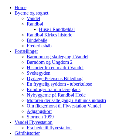
Home
Byerne og sognet
Vandel
Randbøl
Huse i Randbøldal
Randbøl Kirkes historie
Bindeballe
Frederikshåb
Fortællinger
Barndom og skolegang i Vandel
Barndom og Ungdom 2
Historier fra en mark i Vandel
Sveltegyden
Dyrlæge Petersens Billedbog
En frygtelig syddom - tuberkulose
Erindriger fra min læreplads
Nybyggerne på Randbøl Hede
Motoren der satte gang i Billunds industri
Om fliegerhorst til Flyvestation Vandel
Adgangskort
Stormen 1999
Vandel Flyvestation
Fra hede til flyvestation
Gårdhistorier