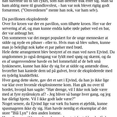
han stavrede ud til sin cykel, som han derefter trak efter sig. Man så
ham aldrig mere til grundlovsfest, - han var nok blevet rigtig godt
fornærmet. (”Omverdenen” mente han nok, var ham selv).
Da pavillonen eksploderede
Over for kroen var der en pavillon, som tilhørte kroen. Her var der
servering af øl, og man kunne endda købe røde pølser ved en bar,
der var anbragt her.
Om sommeren var det meget populært for de unge mennesker at
sidde og nyde en pilsner - eller to. Hvis man så blev sulten, kunne
man jo belejligt nok købe et par pølser med brød.
Hele dette arrangement blev bestyret af en man ved navn Ejvind. Da
ungdommen jo også dengang var fyldt med spøg og skæmt, og da
en af ungersvendene havde en hel lommefuld af de helt små
lynkinesere, kunne han ikke dy sig for at sidde og antænde disse,
hvorefter han kastede dem ud på gulvet, hvor de eksploderede med
en tydelig knaldeffekt.
Hver gang dette skete, gav det et sæt i Ejvind, da han jo ikke lige
var klar over hvornår eksplosionerne kom. Han gik nu over til
bordet, hvorpå han sagde: ”Hør drenge, vil I ikke nok lade være
med at fyre nytårsskyts af? - Jeg bliver så bange hver gang, og jeg
har dårligt hjerte. Vil I ikke godt lade være?”
Noget senere, da Ejvind lige var væk fra baren et øjeblik, kunne
spasmageren ikke dy sig. Han havde nemlig et eksemplar af det
store ”Blå Lyn” i den anden lomme.