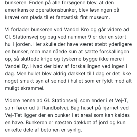
bunkeren. Enden på alle forsøgene blev, at den
amerikanske operationsbunker, blev løsningen på
kravet om plads til et fantastisk fint museum.
Vi forlader bunkeren ved Vandel Kro og går videre ad
Gl. Stationsvej og bag ved nummer 9 er der en stort
hul i jorden. Her skulle der have været støbt yderligere
en bunker, men man nåede kun at sætte forskallingen
op, så sluttede krige og tyskerne bygge ikke mere i
Vandel By. Hvad der blev af forskallingen ved ingen i
dag. Men hullet blev aldrig dækket til I dag er det ikke
noget smukt syn at se ned i hullet som er fyldt med alt
muligt skrammel.
Videre henne ad Gl. Stationsvej, som ender i et Vej-T,
som fører ud til Randbølvej. Bag huset på hjørnet ved
Vej-T’et ligger der en bunker i et areal som kan kaldes
en have. Bunkeren er næsten dækket af jord og kun
enkelte dele af betonen er synlig.