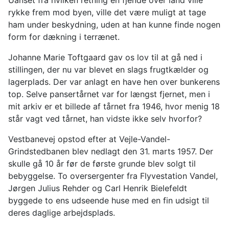
Uanset fra hvilken retning en fjende over land ville
rykke frem mod byen, ville det være muligt at tage
ham under beskydning, uden at han kunne finde nogen
form for dækning i terrænet.
Johanne Marie Toftgaard gav os lov til at gå ned i
stillingen, der nu var blevet en slags frugtkælder og
lagerplads. Der var anlagt en have hen over bunkerens
top. Selve pansertårnet var for længst fjernet, men i
mit arkiv er et billede af tårnet fra 1946, hvor menig 18
står vagt ved tårnet, han vidste ikke selv hvorfor?
Vestbanevej opstod efter at Vejle-Vandel-
Grindstedbanen blev nedlagt den 31. marts 1957. Der
skulle gå 10 år før de første grunde blev solgt til
bebyggelse. To oversergenter fra Flyvestation Vandel,
Jørgen Julius Rehder og Carl Henrik Bielefeldt
byggede to ens udseende huse med en fin udsigt til
deres daglige arbejdsplads.