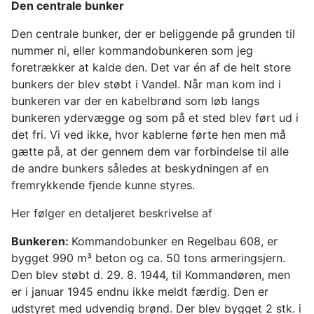
Den centrale bunker
Den centrale bunker, der er beliggende på grunden til
nummer ni, eller kommandobunkeren som jeg
foretrækker at kalde den. Det var én af de helt store
bunkers der blev støbt i Vandel. Når man kom ind i
bunkeren var der en kabelbrønd som løb langs
bunkeren ydervægge og som på et sted blev ført ud i
det fri. Vi ved ikke, hvor kablerne førte hen men må
gætte på, at der gennem dem var forbindelse til alle
de andre bunkers således at beskydningen af en
fremrykkende fjende kunne styres.
Her følger en detaljeret beskrivelse af
Bunkeren:
Kommandobunker en Regelbau 608, er
bygget 990 m³ beton og ca. 50 tons armeringsjern.
Den blev støbt d. 29. 8. 1944, til Kommandøren, men
er i januar 1945 endnu ikke meldt færdig. Den er
udstyret med udvendig brønd. Der blev bygget 2 stk. i