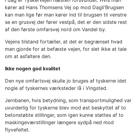
I dag er Tyskervejen næsten forsvundet. Hvis man
kører ad Hans Thomsens Vej op mod Dagli’Brugsen
kan man lige før man kører ind til brugsen til venstre
se en grusvej der fører vestpå, det er den sidste rest
af den første omfarsvej nord om Vandel by.
Vejens tilstand fortæller, at det er begrænset hvad
man gjorde for at befæste vejen, for slet ikke at tale
om at asfaltere den.
Ikke nogen god kvalitet
Den nye omfartsvej skulle jo bruges af tyskerne idet
nogle af tyskernes værksteder lå i Vingsted.
Jernbanen, hvis betydning, som transportmulighed var
uvurderlig for tyskerne blev mod øst beskyttet af to
betonstøbte stillinger, som igen kunne støttes af to
maskingeværstillinger længere sydpå ned mod
flyvefeltet.