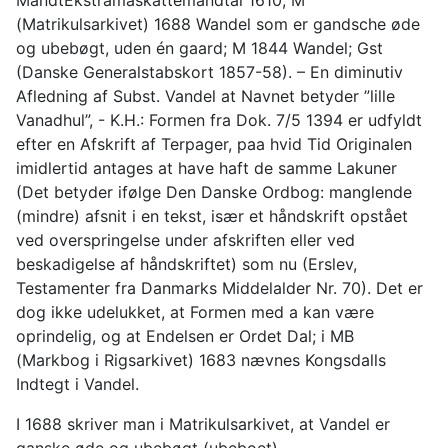
MandtEkstramaskattemandtal 1610, M
(Matrikulsarkivet) 1688 Wandel som er gandsche øde
og ubebøgt, uden én gaard; M 1844 Wandel; Gst
(Danske Generalstabskort 1857-58). – En diminutiv
Afledning af Subst. Vandel at Navnet betyder ”lille
Vanadhul”, - K.H.: Formen fra Dok. 7/5 1394 er udfyldt
efter en Afskrift af Terpager, paa hvid Tid Originalen
imidlertid antages at have haft de samme Lakuner
(Det betyder ifølge Den Danske Ordbog: manglende
(mindre) afsnit i en tekst, især et håndskrift opstået
ved overspringelse under afskriften eller ved
beskadigelse af håndskriftet) som nu (Erslev,
Testamenter fra Danmarks Middelalder Nr. 70). Det er
dog ikke udelukket, at Formen med a kan være
oprindelig, og at Endelsen er Ordet Dal; i MB
(Markbog i Rigsarkivet) 1683 nævnes Kongsdalls
Indtegt i Vandel.
I 1688 skriver man i Matrikulsarkivet, at Vandel er