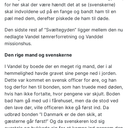
for her skal der være hændt det at se (svenskerne)
skal indvoldene ud på en fange og bandt ham til en
pæl med dem, derefter piskede de ham til døde.
Den sidste rest af ”Svæltegyden” ligger mellem den nu
nedlagte Vandel tømrerforretning og Vanddel
missionshus.
Den rige mand og svenskerne
I Vandel by boede der en meget rig mand, der i al
hemmelighed havde gravet sine penge ned i jorden.
Dette var kommet en svensk officer for øre, og han
tog derfor hen til bonden, som han truede med døden,
hvis han ikke fortalte, hvor pengene var skjult. Boden
bad ham gå med ud i fårehuset, men da de stod ved
den lave dør, ville officeren ikke gå først ind. Da
udbrød bonden ”I Danmark er de den skik, at
gæsterne går først!” Og da svenskeren lod sig