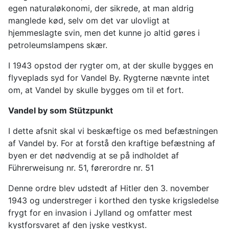
egen naturaløkonomi, der sikrede, at man aldrig
manglede kød, selv om det var ulovligt at
hjemmeslagte svin, men det kunne jo altid gøres i
petroleumslampens skær.
I 1943 opstod der rygter om, at der skulle bygges en
flyveplads syd for Vandel By. Rygterne nævnte intet
om, at Vandel by skulle bygges om til et fort.
Vandel by som Stützpunkt
I dette afsnit skal vi beskæftige os med befæstningen
af Vandel by. For at forstå den kraftige befæstning af
byen er det nødvendig at se på indholdet af
Führerweisung nr. 51, førerordre nr. 51
Denne ordre blev udstedt af Hitler den 3. november
1943 og understreger i korthed den tyske krigsledelse
frygt for en invasion i Jylland og omfatter mest
kystforsvaret af den jyske vestkyst.