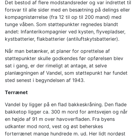
Det bestod af flere modstandsreder og var indrettet til
forsvar til alle sider med en besætning på delings eller
kompagnistørrelse (fra 12 til op til 200 mand) med
tunge våben. Som støttepunkter regnedes blandt
andet: Infanterikompagnier ved kysten, flyvepladser,
kystbatterier, flakbatterier (antiluftskytsbatterier).
Når man betænker, at planer for oprettelse af
støttepunkter skulle godkendes før opførelsen blev
sat i gang, er der rimeligt at antage, at selve
planlægningen af Vandel, som støttepunkt har fundet
sted senest i begyndelsen af 1943.
Terrænet
Vandel by ligger på en flad bakkeskråning. Den flade
bakketop ligger ca. 300 m nord for amtsvejen og når
en højde af 91 m over havoverfladen. Fra byens
udkanter mod nord, vest og øst beherskes
forterrænet mange hundrede m. ud. Her lidt nordøst