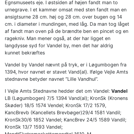
Egnsmuseets eje. I østsiden af højen fandt man to
urnegrave. I et kammer omsat med sten fandt man en
ansigtsurne 28 cm. høj og 28 cm. over bugen og 14
cm. i diameter i mundingen, med låg. Da man tog låget
af fandt man oven på de brændte ben en pincet og en
ragekniv. Man mener også, at der har ligget en
langdysse syd for Vandel by, men det har aldrig
kunnet bekræftes
Vandel by Vandel nævnt på tryk, er i Løgumbogen fra
1394, hvor navnet er stavet Vand{al}. Ifølge Vejle Amts
stednavne betyder navnet ”Lille Vandhul”.
I Vejle Amts Stednavne hedder det om Vandel:
Vandel
LB (Løgumbogen) 7/5 1394 Vand(al); KronSk (Kronens
Skøder) 18/5 1574 Vendel; KronSk 17/2 1579,
KancBrevb (Kancellets Brevbøger)29/4 1581 Vandil;
KronSk30/6 1852 Vandel; KancBrev 24/5 1589 Vandil;
KronSk 13/7 1593 Vandel;