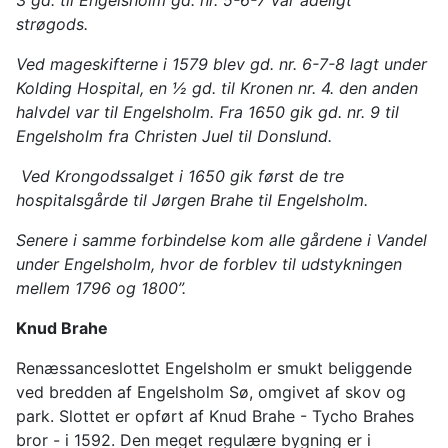
3 gd. til Engelsholm gd. nr. 5-6-7 var adeligt
strøgods.
Ved mageskifterne i 1579 blev gd. nr. 6-7-8 lagt under
Kolding Hospital, en ½ gd. til Kronen nr. 4. den anden
halvdel var til Engelsholm. Fra 1650 gik gd. nr. 9 til
Engelsholm fra Christen Juel til Donslund.
Ved Krongodssalget i 1650 gik først de tre
hospitalsgårde til Jørgen Brahe til Engelsholm.
Senere i samme forbindelse kom alle gårdene i Vandel
under Engelsholm, hvor de forblev til udstykningen
mellem 1796 og 1800”.
Knud Brahe
Renæssanceslottet Engelsholm er smukt beliggende
ved bredden af Engelsholm Sø, omgivet af skov og
park. Slottet er opført af Knud Brahe - Tycho Brahes
bror - i 1592. Den meget regulære bygning er i