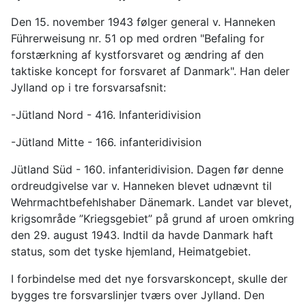
Den 15. november 1943 følger general v. Hanneken
Führerweisung nr. 51 op med ordren "Befaling for
forstærkning af kystforsvaret og ændring af den
taktiske koncept for forsvaret af Danmark". Han deler
Jylland op i tre forsvarsafsnit:
-Jütland Nord - 416. Infanteridivision
-Jütland Mitte - 166. infanteridivision
Jütland Süd - 160. infanteridivision. Dagen før denne
ordreudgivelse var v. Hanneken blevet udnævnt til
Wehrmachtbefehlshaber Dänemark. Landet var blevet,
krigsområde ”Kriegsgebiet” på grund af uroen omkring
den 29. august 1943. Indtil da havde Danmark haft
status, som det tyske hjemland, Heimatgebiet.
I forbindelse med det nye forsvarskoncept, skulle der
bygges tre forsvarslinjer tværs over Jylland. Den