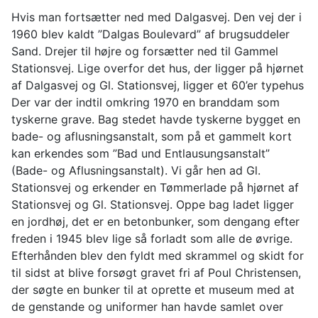
Hvis man fortsætter ned med Dalgasvej. Den vej der i
1960 blev kaldt ”Dalgas Boulevard” af brugsuddeler
Sand. Drejer til højre og forsætter ned til Gammel
Stationsvej. Lige overfor det hus, der ligger på hjørnet
af Dalgasvej og Gl. Stationsvej, ligger et 60’er typehus
Der var der indtil omkring 1970 en branddam som
tyskerne grave. Bag stedet havde tyskerne bygget en
bade- og aflusningsanstalt, som på et gammelt kort
kan erkendes som ”Bad und Entlausungsanstalt”
(Bade- og Aflusningsanstalt). Vi går hen ad Gl.
Stationsvej og erkender en Tømmerlade på hjørnet af
Stationsvej og Gl. Stationsvej. Oppe bag ladet ligger
en jordhøj, det er en betonbunker, som dengang efter
freden i 1945 blev lige så forladt som alle de øvrige.
Efterhånden blev den fyldt med skrammel og skidt for
til sidst at blive forsøgt gravet fri af Poul Christensen,
der søgte en bunker til at oprette et museum med at
de genstande og uniformer han havde samlet over