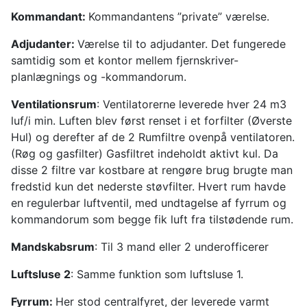
Kommandant:
Kommandantens ”private” værelse.
Adjudanter:
Værelse til to adjudanter. Det fungerede
samtidig som et kontor mellem fjernskriver-
planlægnings og -kommandorum.
Ventilationsrum
: Ventilatorerne leverede hver 24 m3
luf/i min. Luften blev først renset i et forfilter (Øverste
Hul) og derefter af de 2 Rumfiltre ovenpå ventilatoren.
(Røg og gasfilter) Gasfiltret indeholdt aktivt kul. Da
disse 2 filtre var kostbare at rengøre brug brugte man
fredstid kun det nederste støvfilter. Hvert rum havde
en regulerbar luftventil, med undtagelse af fyrrum og
kommandorum som begge fik luft fra tilstødende rum.
Mandskabsrum
: Til 3 mand eller 2 underofficerer
Luftsluse 2
: Samme funktion som luftsluse 1.
Fyrrum:
Her stod centralfyret, der leverede varmt