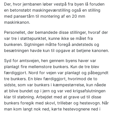
Der, hvor jernbanen løber vestpå fra byen lå foruden
en betonstøbt maskingeværstilling også en stilling
med pansertårn til montering af en 20 mm
maskinkanon.
Personellet, der bemandede disse stillinger, hvoraf der
var tre i støttepunktet, kunne ikke se målet fra
bunkeren. Sigtningen måtte foregå andetsteds og
besætningen havde kun til opgave at betjene kanonen.
Syd for amtsvejen, hen gennem byens haver var
planlagt fire mellemstore bunkers. Kun de tre blev
færdiggjort. Nord for vejen var planlagt og påbegyndt
tre bunkers. En blev færdiggjort, hvorimod de to
sidste, som var bunkers i kæmpestørrelse, kun nåede
at blive bundet op i jern og var ved krigsafslutningen
klar til støbning. Arbejdet med at grave ud til disse
bunkers foregik med skovl, trillebør og hestevogn. Når
man kom langt nok ned, kørte hestevognene ned i