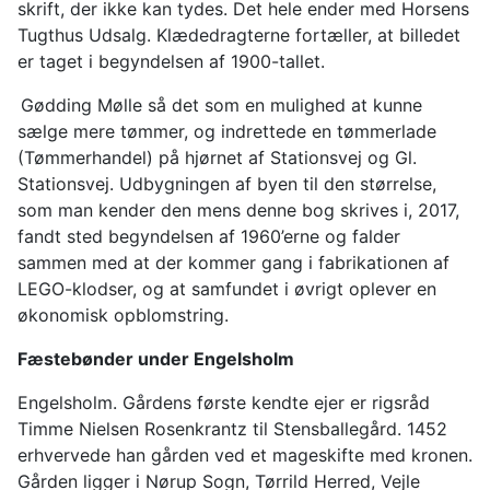
skrift, der ikke kan tydes. Det hele ender med Horsens
Tugthus Udsalg. Klædedragterne fortæller, at billedet
er taget i begyndelsen af 1900-tallet.
Gødding Mølle så det som en mulighed at kunne
sælge mere tømmer, og indrettede en tømmerlade
(Tømmerhandel) på hjørnet af Stationsvej og Gl.
Stationsvej. Udbygningen af byen til den størrelse,
som man kender den mens denne bog skrives i, 2017,
fandt sted begyndelsen af 1960’erne og falder
sammen med at der kommer gang i fabrikationen af
LEGO-klodser, og at samfundet i øvrigt oplever en
økonomisk opblomstring.
Fæstebønder under Engelsholm
Engelsholm. Gårdens første kendte ejer er rigsråd
Timme Nielsen Rosenkrantz til Stensballegård. 1452
erhvervede han gården ved et mageskifte med kronen.
Gården ligger i Nørup Sogn, Tørrild Herred, Vejle