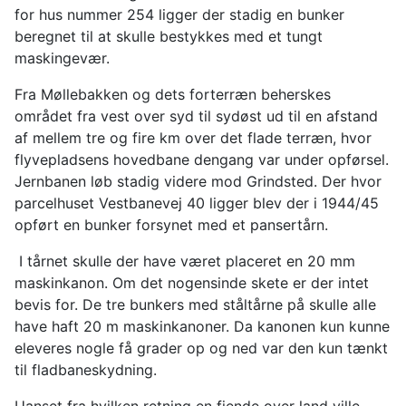
for hus nummer 254 ligger der stadig en bunker
beregnet til at skulle bestykkes med et tungt
maskingevær.
Fra Møllebakken og dets forterræn beherskes
området fra vest over syd til sydøst ud til en afstand
af mellem tre og fire km over det flade terræn, hvor
flyvepladsens hovedbane dengang var under opførsel.
Jernbanen løb stadig videre mod Grindsted. Der hvor
parcelhuset Vestbanevej 40 ligger blev der i 1944/45
opført en bunker forsynet med et pansertårn.
I tårnet skulle der have været placeret en 20 mm
maskinkanon. Om det nogensinde skete er der intet
bevis for. De tre bunkers med ståltårne på skulle alle
have haft 20 m maskinkanoner. Da kanonen kun kunne
eleveres nogle få grader op og ned var den kun tænkt
til fladbaneskydning.