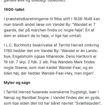
ganske øde og ubebøgt (ubeboet).
1600-tallet
I præsteindberetningerne til Ribe stift i 1638-1648 kan
man blandt andet læse om Vandel By: ”Wandell er 7
gaarde, der på marchen findis oc nogle høje”. Én af
dem er sikkert de to høje, vi lige har omtalt.
I L.C. Buchholtz beskrivelse af Tørrild Herred omkring
1760 hedder det om Vandel By: ”Wandel er én Lands-
bye, Engelsholm ogsaa tilhørende. Dens Hartkorn er
19 tdr. 7 skp. 2 fdk. 2 alb. Paa Wandels Mark findes
nogle Steene, som man kaldet Wandel-Faar, og en
liden høj, der hedder Wandel-Faar-Høy, men ingen”.
Myter og sagn
I Tørrild Herred huserede svenskerne frygteligt, især i
Nørup og Randbøl Sogne. I Vandel findes der en gyde,
som lige siden den tid har båret navnet ”Svæltegyden”,