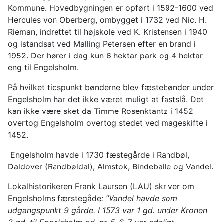
Kommune. Hovedbygningen er opført i 1592-1600 ved
Hercules von Oberberg, ombygget i 1732 ved Nic. H.
Rieman, indrettet til højskole ved K. Kristensen i 1940
og istandsat ved Malling Petersen efter en brand i
1952. Der hører i dag kun 6 hektar park og 4 hektar
eng til Engelsholm.
På hvilket tidspunkt bønderne blev fæstebønder under
Engelsholm har det ikke været muligt at fastslå. Det
kan ikke være sket da Timme Rosenktantz i 1452
overtog Engelsholm overtog stedet ved mageskifte i
1452.
Engelsholm havde i 1730 fæstegårde i Randbøl,
Daldover (Randbøldal), Almstok, Bindeballe og Vandel.
Lokalhistorikeren Frank Laursen (LAU) skriver om
Engelsholms færstegåde
: ”Vandel havde som
udgangspunkt 9 gårde. I 1573 var 1 gd. under Kronen