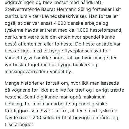
udgravningen og blev læsset med håndkraft.
Stellvertretende Baurat Hermann Süling fortæller i sit
curriculum vitæ (Levnedsbeskrivelse). Han fortæller
også, at der var ansat 4.000 danske arbejde og
tyskerne havde entreret med ca. 1.000 hesteforspand,
der kunne være tale om enten hvor spandet kunne
bestå af enten én eller to heste. De fleste ansatte var
beskæftiget med et bygge flyvepladsen syd for
Vandel by, vi har ikke noget tal for, hvor mange der
var beskæftiget med at bygge bunkers og
maskingeværreder i Vandel by.
Mange historier er fortalt om, hvor lidt man læssede
på vognene for ikke at blive for træt og i øvrigt trætte
hestene. Samtidig kunne man opnå maksimum
betaling, for minimum arbejde og endelig sinke
færdiggørelsen. Svært at tro, al den stund tyskerne
havde over 1200 soldater til at bevogte området og
tilse arbejdet.