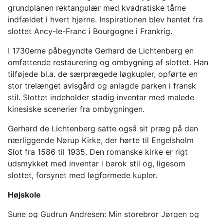
grundplanen rektangulær med kvadratiske tårne
indfældet i hvert hjørne. Inspirationen blev hentet fra
slottet Ancy-le-Franc i Bourgogne i Frankrig.
I 1730erne påbegyndte Gerhard de Lichtenberg en
omfattende restaurering og ombygning af slottet. Han
tilføjede bl.a. de særprægede løgkupler, opførte en
stor trelænget avlsgård og anlagde parken i fransk
stil. Slottet indeholder stadig inventar med malede
kinesiske scenerier fra ombygningen.
Gerhard de Lichtenberg satte også sit præg på den
nærliggende Nørup Kirke, der hørte til Engelsholm
Slot fra 1586 til 1935. Den romanske kirke er rigt
udsmykket med inventar i barok stil og, ligesom
slottet, forsynet med løgformede kupler.
Højskole
Sune og Gudrun Andresen: Min storebror Jørgen og