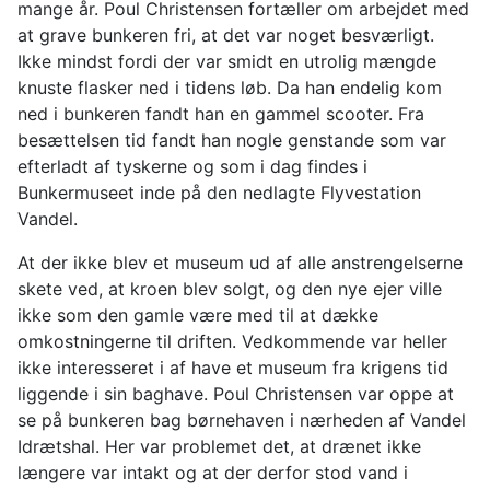
mange år. Poul Christensen fortæller om arbejdet med
at grave bunkeren fri, at det var noget besværligt.
Ikke mindst fordi der var smidt en utrolig mængde
knuste flasker ned i tidens løb. Da han endelig kom
ned i bunkeren fandt han en gammel scooter. Fra
besættelsen tid fandt han nogle genstande som var
efterladt af tyskerne og som i dag findes i
Bunkermuseet inde på den nedlagte Flyvestation
Vandel.
At der ikke blev et museum ud af alle anstrengelserne
skete ved, at kroen blev solgt, og den nye ejer ville
ikke som den gamle være med til at dække
omkostningerne til driften. Vedkommende var heller
ikke interesseret i af have et museum fra krigens tid
liggende i sin baghave. Poul Christensen var oppe at
se på bunkeren bag børnehaven i nærheden af Vandel
Idrætshal. Her var problemet det, at drænet ikke
længere var intakt og at der derfor stod vand i