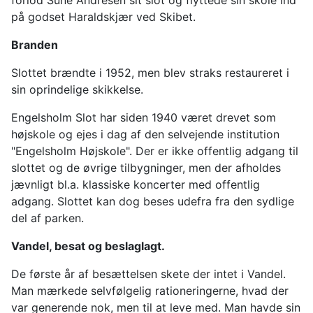
forlod Sune Andresen sit slot og flyttede sin skole ind
på godset Haraldskjær ved Skibet.
Branden
Slottet brændte i 1952, men blev straks restaureret i
sin oprindelige skikkelse.
Engelsholm Slot har siden 1940 været drevet som
højskole og ejes i dag af den selvejende institution
"Engelsholm Højskole". Der er ikke offentlig adgang til
slottet og de øvrige tilbygninger, men der afholdes
jævnligt bl.a. klassiske koncerter med offentlig
adgang. Slottet kan dog beses udefra fra den sydlige
del af parken.
Vandel, besat og beslaglagt.
De første år af besættelsen skete der intet i Vandel.
Man mærkede selvfølgelig rationeringerne, hvad der
var generende nok, men til at leve med. Man havde sin