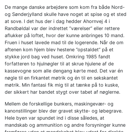
De mange danske arbejdere som kom fra både Nord-
og Sønderjylland skulle have noget at spise og et sted
at sove. I det hus der i dag hedder Ahornvej 4 i
Randbøldal var der indrettet ”værelser” eller rettere
aflukker på loftet, hvor der kunne anbringes 10 mand.
Fruen i huset lavede mad til de logerende. Når de om
aftenen kom hjem blev hestene ”opstaldet” på et
stykke jord bag ved huset. Omkring 1985 fandt
forfatteren to hjulnøgler til at skrue hjulene af de
kassevogne som alle dengang kørte med. Det var én
nøgle til en firkantet møtrik og én til en sekskantet
møtrik. Min fantasi fik mig til at tænke på to kuske,
der sikkert har bandet stygt over tabet af nøglerne.
Mellem de forskellige bunkers, maskingevær- og
kanonstillinger blev der gravet skytte- og løbegrave.
Hele byen var spundet ind i disse således, at
mandskab og ammunition og andre forsyninger kunne