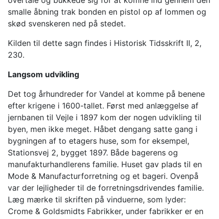
overtale og bukkede sig for at komne ind gennem den
smalle åbning trak bonden en pistol op af lommen og
skød svenskeren ned på stedet.
Kilden til dette sagn findes i Historisk Tidsskrift II, 2,
230.
Langsom udvikling
Det tog århundreder for Vandel at komme på benene
efter krigene i 1600-tallet. Først med anlæggelse af
jernbanen til Vejle i 1897 kom der nogen udvikling til
byen, men ikke meget. Håbet dengang satte gang i
bygningen af to etagers huse, som for eksempel,
Stationsvej 2, bygget 1897. Både bagerens og
manufakturhandlerens familie. Huset gav plads til en
Mode & Manufacturforretning og et bageri. Ovenpå
var der lejligheder til de forretningsdrivendes familie.
Læg mærke til skriften på vinduerne, som lyder:
Crome & Goldsmidts Fabrikker, under fabrikker er en