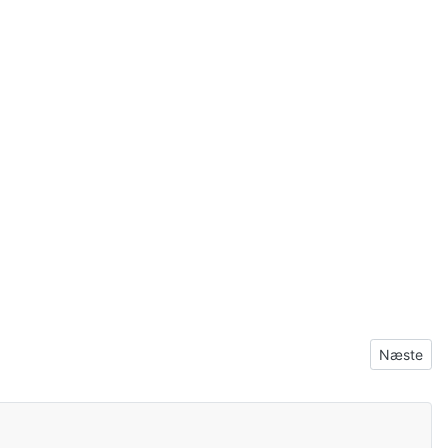
Næste arti
Næste