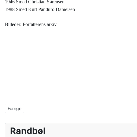
1946 Smed Christian Sørensen
1988 Smed Kurt Panduro Danielsen
Billeder: Forfatterens arkiv
Forrige artikel: Postkort fra Randbøldal
Forrige
Randbøl