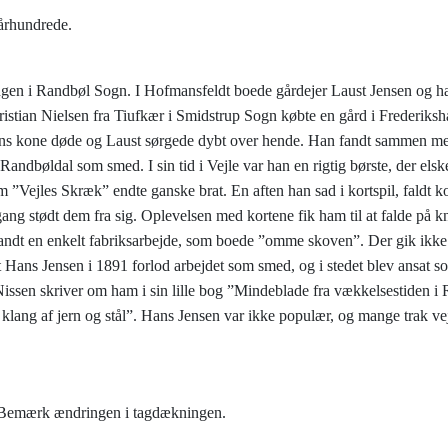
idste århundrede.
gen i Randbøl Sogn. I Hofmansfeldt boede gårdejer Laust Jensen og h
Kristian Nielsen fra Tiufkær i Smidstrup Sogn købte en gård i Frederiksh
ens kone døde og Laust sørgede dybt over hende. Han fandt sammen med
øldal som smed. I sin tid i Vejle var han en rigtig børste, der elske
som ”Vejles Skræk” endte ganske brat. En aften han sad i kortspil, faldt
gang stødt dem fra sig. Oplevelsen med kortene fik ham til at falde på
 fandt en enkelt fabriksarbejde, som boede ”omme skoven”. Der gik ikk
at Hans Jensen i 1891 forlod arbejdet som smed, og i stedet blev ansat 
Nissen skriver om ham i sin lille bog ”Mindeblade fra vækkelsestiden 
 klang af jern og stål”. Hans Jensen var ikke populær, og mange trak vejr
get. Bemærk ændringen i tagdækningen.