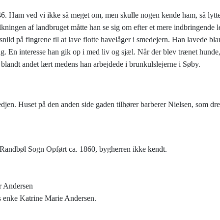
6. Ham ved vi ikke så meget om, men skulle nogen kende ham, så lytter
lkningen af landbruget måtte han se sig om efter et mere indbringende 
ild på fingrene til at lave flotte havelåger i smedejern. Han lavede bl
g. En interesse han gik op i med liv og sjæl. Når der blev trænet hund
landt andet lært medens han arbejdede i brunkulslejerne i Søby.
en hest foran smedjen. Huset på den anden side gaden
, Randbøl Sogn Opført ca. 1860, bygherren ikke kendt.
er Andersen
s enke Katrine Marie Andersen.