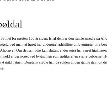
bøldal
bygget for næsten 150 år siden. Et af dem er den gamle smedje på Ahor
gæld ved man, at huset har undergået adskillige ombygninger. Fra begynd
hornvej. Om det samtidig kan sluttes, at der også har været hjulmagervær
gengæld er der noget ved bygningen som indikerer en større beboelse. Hus
nyt guld i stuen. Dengang stødte han på soklen til den gamle gavl og dør
senere.