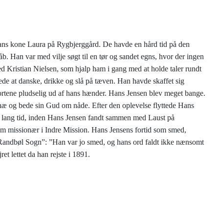
ans kone Laura på Rygbjerggård. De havde en hård tid på den
åb. Han var med vilje søgt til en tør og sandet egns, hvor der ingen
 Kristian Nielsen, som hjalp ham i gang med at holde taler rundt
de at danske, drikke og slå på tæven. Han havde skaffet sig
 kortene pludselig ud af hans hænder. Hans Jensen blev meget bange.
 knæ og bede sin Gud om nåde. Efter den oplevelse flyttede Hans
e lang tid, inden Hans Jensen fandt sammen med Laust på
som missionær i Indre Mission. Hans Jensens fortid som smed,
i Randbøl Sogn”: ”Han var jo smed, og hans ord faldt ikke nænsomt
et lettet da han rejste i 1891.