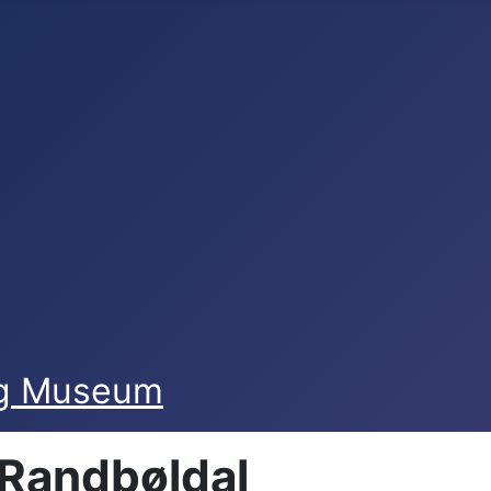
og Museum
 Randbøldal