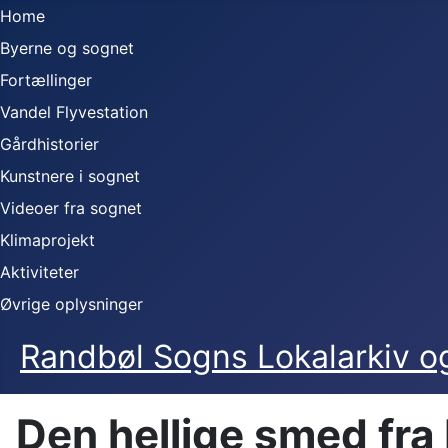
Home
Byerne og sognet
Fortællinger
Vandel Flyvestation
Gårdhistorier
Kunstnere i sognet
Videoer fra sognet
Klimaprojekt
Aktiviteter
Øvrige oplysninger
Randbøl Sogns Lokalarkiv 
Den hellige smed fra