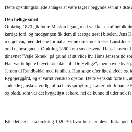
Dette opstillingsbillede antages at være taget i begyndelsen af s
Den hellige smed
Omkring 1870 gik Indre Mission i gang med vækkelsen af befolknin
karrige jord, og modgangen fik dem til at søge trøst i bibelen. Jens 
mergel var, med det ene formål at vidne om Guds frelse. Laust Jens
om i nabosognene. Omkring 1880 kom smedesvend Hans Jensen til Randb
tilnavnet ”Vejle Skræk” på grund af sit vilde liv. Hans Jensens tid 
Han var tidligere blevet kontaktet af ”De Hellige”, men havde hver 
Jensen til Randbøldal med familien. Han søgte efter ligesindede og
Rygbjerggård, og et varmt venskab opstod. Dette venskab førte til, 
smittede ganske alvorligt af på hans sprogbrug. Lærerinde Johanne 
og blødt, som var det hyggeligst at høre, nej de kunne til tider nok få
Billedet her er fra omkring 1920-30, hvor huset er blevet forlæn