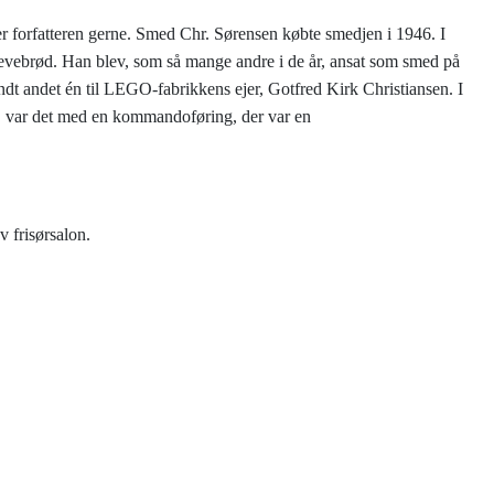
 forfatteren gerne. Smed Chr. Sørensen købte smedjen i 1946. I
levebrød. Han blev, som så mange andre i de år, ansat som smed på
andt andet én til LEGO-fabrikkens ejer, Gotfred Kirk Christiansen. I
e, var det med en kommandoføring, der var en
 tilhører barberer Nielsen, som drev frisørsalon.