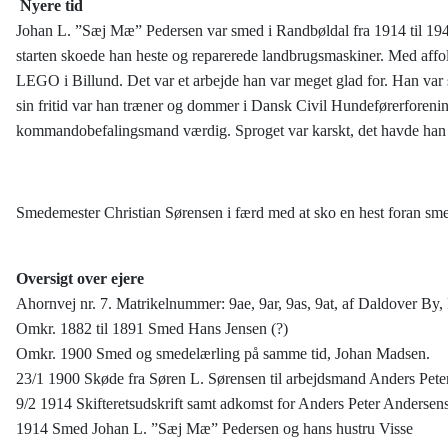
Nyere tid
Johan L. ”Sæj Mæ” Pedersen var smed i Randbøldal fra 1914 til 194
starten skoede han heste og reparerede landbrugsmaskiner. Med affo
LEGO i Billund. Det var et arbejde han var meget glad for. Han var sn
sin fritid var han træner og dommer i Dansk Civil Hundeførerforenin
kommandobefalingsmand værdig. Sproget var karskt, det havde han b
Smedemester Christian Sørensen i færd med at sko 
Oversigt over ejere
Ahornvej nr. 7. Matrikelnummer: 9ae, 9ar, 9as, 9at, af Daldover By
Omkr. 1882 til 1891 Smed Hans Jensen (?)
Omkr. 1900 Smed og smedelærling på samme tid, Johan Madsen.
23/1 1900 Skøde fra Søren L. Sørensen til arbejdsmand Anders Pet
9/2 1914 Skifteretsudskrift samt adkomst for Anders Peter Andersen
1914 Smed Johan L. ”Sæj Mæ” Pedersen og hans hustru Visse